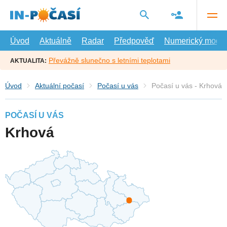
Přejít
na
hlavní
obsah
Úvod
Aktuálně
Radar
Předpověď
Numerický model
Převážně slunečno s letními teplotami
AKTUALITA:
Úvod
Aktuální počasí
Počasí u vás
Počasí u vás - Krhová
POČASÍ U VÁS
Krhová