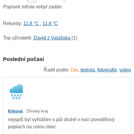
Popisek města nebyl zadán.
Rekordy:
11.8 °C
,
11.8 °C
Top uživatelé:
David z Valašska
(1)
Poslední počasí
Řadit podle:
čas
,
teplota
,
fotografie
,
video
Krhová
Zlínský kraj
nejspíš byl vyhlášen o půl druhé v noci povodňový
poplach na celou obec