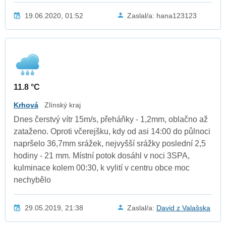
19.06.2020, 01:52
Zaslal/a: hana123123
11.8 °C
Krhová
Zlínský kraj
Dnes čerstvý vítr 15m/s, přeháňky - 1,2mm, oblačno až
zataženo. Oproti včerejšku, kdy od asi 14:00 do půlnoci
napršelo 36,7mm srážek, nejvyšší srážky poslední 2,5
hodiny - 21 mm. Místní potok dosáhl v noci 3SPA,
kulminace kolem 00:30, k vylití v centru obce moc
nechybělo
29.05.2019, 21:38
Zaslal/a:
David z Valašska