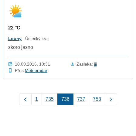
22 °C
Louny
Ústecký kraj
skoro jasno
10.09.2016, 10:31
Zaslal/a:
jjj
Přes
Meteoradar
1
735
736
737
753