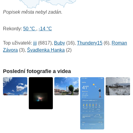
Popisek města nebyl zadán.
Rekordy:
50 °C
,
-14 °C
Top uživatelé:
jjj
(6817),
Buby
(16),
Thundery15
(6),
Roman
Závora
(3),
Švadlenka Hanka
(2)
Poslední fotografie a videa