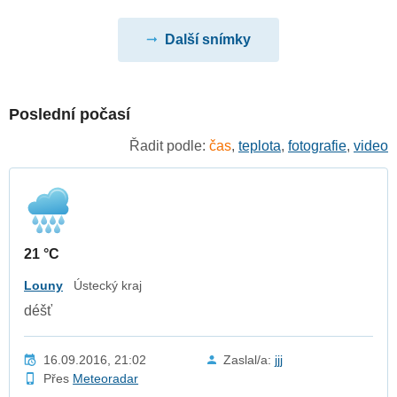
Další snímky
Poslední počasí
Řadit podle:
čas
,
teplota
,
fotografie
,
video
21 °C
Louny
Ústecký kraj
déšť
16.09.2016, 21:02
Zaslal/a:
jjj
Přes
Meteoradar