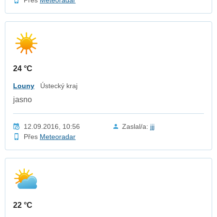
24 °C
Louny
Ústecký kraj
jasno
12.09.2016, 10:56
Zaslal/a:
jjj
Přes
Meteoradar
22 °C