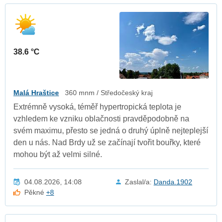
38.6 °C
Malá Hraštice
360 mnm / Středočeský kraj
Extrémně vysoká, téměř hypertropická teplota je
vzhledem ke vzniku oblačnosti pravděpodobně na
svém maximu, přesto se jedná o druhý úplně nejteplejší
den u nás. Nad Brdy už se začínají tvořit bouřky, které
mohou být až velmi silné.
04.08.2026, 14:08
Zaslal/a:
Danda.1902
Pěkné
+8