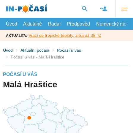
Přejít
na
hlavní
obsah
Úvod
Aktuálně
Radar
Předpověď
Numerický model
Vrací se tropické teploty, zítra až 35 °C
AKTUALITA:
Úvod
Aktuální počasí
Počasí u vás
Počasí u vás - Malá Hraštice
POČASÍ U VÁS
Malá Hraštice