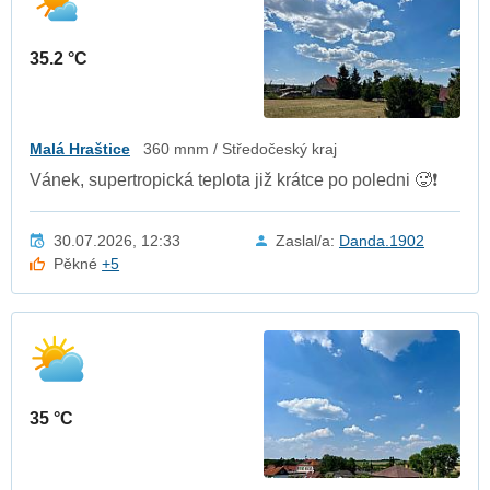
35.2 °C
Malá Hraštice
360 mnm / Středočeský kraj
Vánek, supertropická teplota již krátce po poledni 🥵❗️
30.07.2026, 12:33
Zaslal/a:
Danda.1902
Pěkné
+5
35 °C