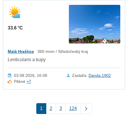
33.6 °C
Malá Hraštice
360 mnm / Středočeský kraj
Lenticularis a kupy
03.08.2026, 16:08
Zaslal/a:
Danda.1902
Pěkné
+7
1
2
3
124