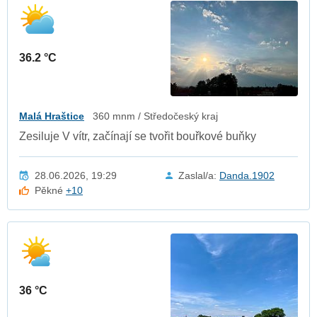
36.2 °C
Malá Hraštice
360 mnm / Středočeský kraj
Zesiluje V vítr, začínají se tvořit bouřkové buňky
28.06.2026, 19:29
Zaslal/a:
Danda.1902
Pěkné
+10
36 °C