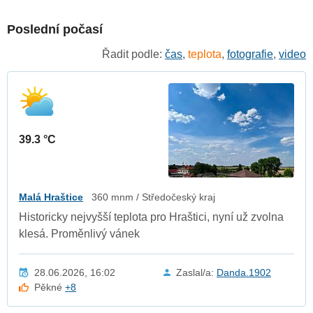
Poslední počasí
Řadit podle:
čas
,
teplota
,
fotografie
,
video
39.3 °C
Malá Hraštice
360 mnm / Středočeský kraj
Historicky nejvyšší teplota pro Hraštici, nyní už zvolna
klesá. Proměnlivý vánek
28.06.2026, 16:02
Zaslal/a:
Danda.1902
Pěkné
+8