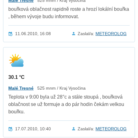
Malé Tresné
525 mnm / Kraj Vysočina
bouřková oblačnost rapidně roste a hrozí lokální bouřka
, během vývoje budu informovat.
11.06.2010, 16:08
Zaslal/a:
METEOROLOG
30.1 °C
Malé Tresné
525 mnm / Kraj Vysočina
Teplota v 9:00 byla už 28°c a stále stoupá , bouřková
oblačnost se už formuje a do pár hodin čekám velkou
bouřku.
17.07.2010, 10:40
Zaslal/a:
METEOROLOG