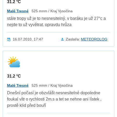
31.2 °C
Malé Tresné
525 mnm / Kraj Vysočina
stále tropy už je to nesnesitelný. v baráku je už 27°c a
nejde to už vyvětrat. opravdu hrůza
16.07.2010, 17:47
Zaslal/a:
METEOROLOG
31.2 °C
Malé Tresné
525 mnm / Kraj Vysočina
Dnešní počasí je obzvlášt nesnesitelné dopoledne
foukal vítr o rychlosti 2m.s a tet se nehne ani lístek ,
prostě klid před bouří