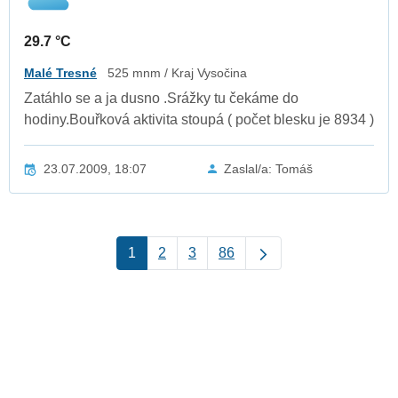
29.7 °C
Malé Tresné
525 mnm / Kraj Vysočina
Zatáhlo se a ja dusno .Srážky tu čekáme do
hodiny.Bouřková aktivita stoupá ( počet blesku je 8934 )
23.07.2009, 18:07
Zaslal/a: Tomáš
1
2
3
86