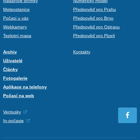
Radarové snímky
Numerický model
Meteostanice
Předpověď pro Prahu
Počasí u vás
Předpověď pro Brno
Webkamery
Předpověď pro Ostravu
Teplotní mapa
Předpověď pro Plzeň
Archiv
Kontakty
Uživatelé
Články
Fotogalerie
Aplikace na telefony
Počasí na web
Ventusky
In-počasie