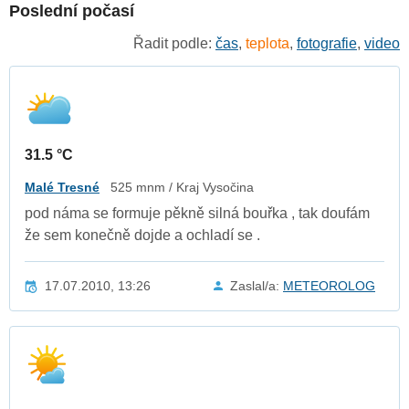
Poslední počasí
Řadit podle:
čas
,
teplota
,
fotografie
,
video
31.5 °C
Malé Tresné
525 mnm / Kraj Vysočina
pod náma se formuje pěkně silná bouřka , tak doufám
že sem konečně dojde a ochladí se .
17.07.2010, 13:26
Zaslal/a:
METEOROLOG