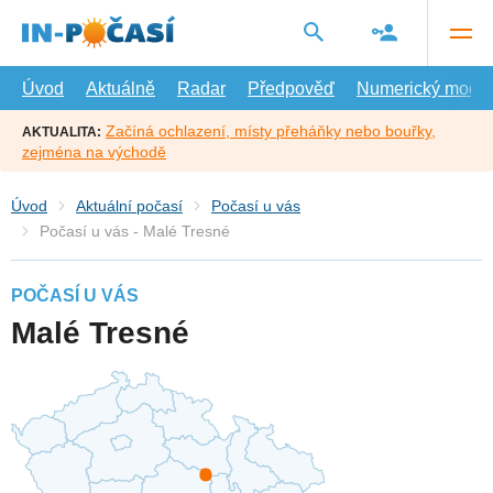
Přejít
na
hlavní
obsah
Úvod
Aktuálně
Radar
Předpověď
Numerický model
Začíná ochlazení, místy přeháňky nebo bouřky,
AKTUALITA:
zejména na východě
Úvod
Aktuální počasí
Počasí u vás
Počasí u vás - Malé Tresné
POČASÍ U VÁS
Malé Tresné