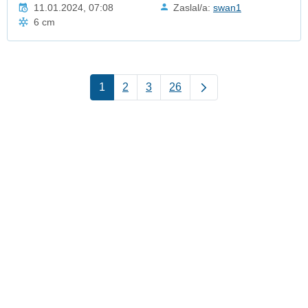
11.01.2024, 07:08
Zaslal/a:
swan1
6 cm
1
2
3
26