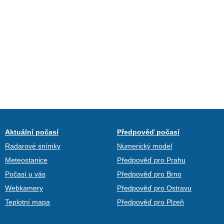
Aktuální počasí
Předpověď počasí
Radarové snímky
Numerický model
Meteostanice
Předpověď pro Prahu
Počasí u vás
Předpověď pro Brno
Webkamery
Předpověď pro Ostravu
Teplotní mapa
Předpověď pro Plzeň