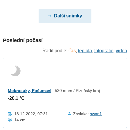
Další snímky
Poslední počasí
Řadit podle:
čas
,
teplota
,
fotografie
,
video
Mokrosuky, Pošumaví
530 mnm / Plzeňský kraj
-20.1 °C
18.12.2022, 07:31
Zaslal/a:
swan1
14 cm