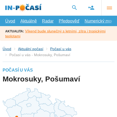
Přejít
na
hlavní
obsah
Úvod
Aktuálně
Radar
Předpověď
Numerický model
Víkend bude slunečný s letními, zítra i tropickými
AKTUALITA:
teplotami
Úvod
Aktuální počasí
Počasí u vás
Počasí u vás - Mokrosuky, Pošumaví
POČASÍ U VÁS
Mokrosuky, Pošumaví