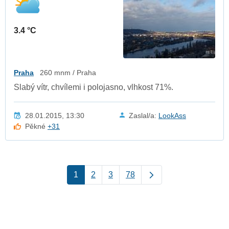
3.4 °C
Praha
260 mnm / Praha
Slabý vítr, chvílemi i polojasno, vlhkost 71%.
28.01.2015, 13:30
Zaslal/a:
LookAss
Pěkné
+31
1
2
3
78