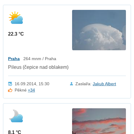
22.3 °C
Praha
264 mnm / Praha
Pileus (čepice nad oblakem)
16.09.2014, 15:30
Zaslal/a:
Jakub Albert
Pěkné
+34
8.1 °C