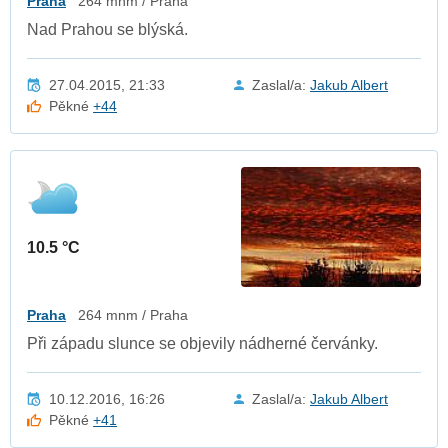
Praha
264 mnm / Praha
Nad Prahou se blýská.
27.04.2015, 21:33
Zaslal/a:
Jakub Albert
Pěkné
+44
10.5 °C
Praha
264 mnm / Praha
Při západu slunce se objevily nádherné červánky.
10.12.2016, 16:26
Zaslal/a:
Jakub Albert
Pěkné
+41