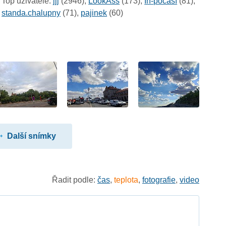
Top uživatelé:
jjj
(2946),
LookAss
(173),
In-počasí
(81),
standa.chalupny
(71),
pajinek
(60)
Další snímky
Řadit podle:
čas
,
teplota
,
fotografie
,
video