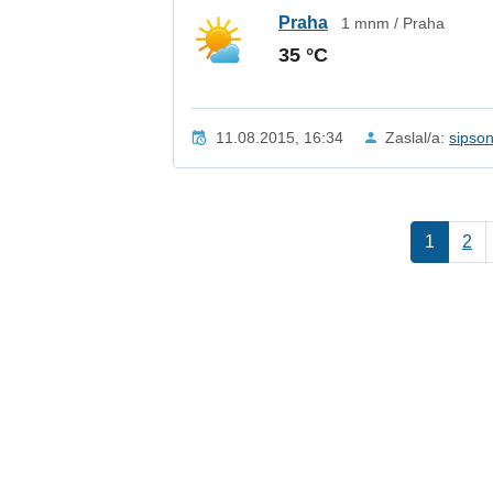
Praha
1 mnm / Praha
35 °C
11.08.2015, 16:34
Zaslal/a:
sipso
1
2