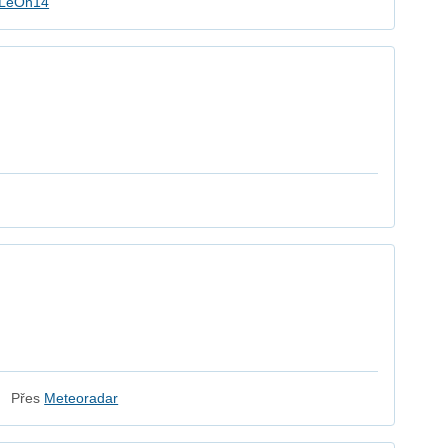
LeOn14
Přes
Meteoradar