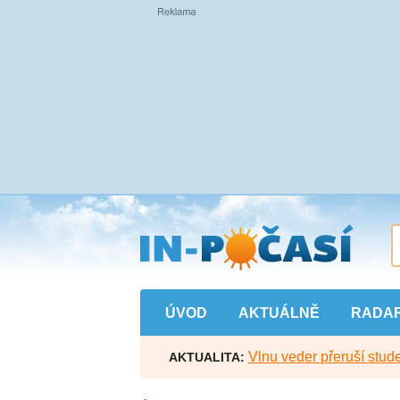
Přejít
na
hlavní
obsah
ÚVOD
AKTUÁLNĚ
RADA
Vlnu veder přeruší stude
AKTUALITA: