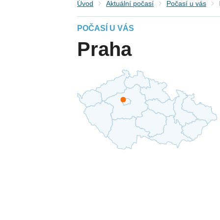
Úvod
Aktuální počasí
Počasí u vás
POČASÍ U VÁS
Praha