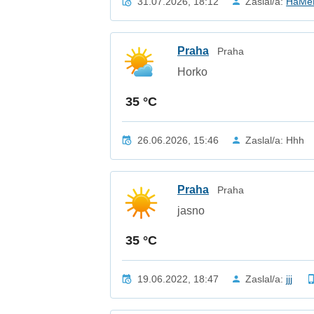
31.07.2026, 18:12
Zaslal/a:
HaMe
Praha
Praha
Horko
35 °C
26.06.2026, 15:46
Zaslal/a: Hhh
Praha
Praha
jasno
35 °C
19.06.2022, 18:47
Zaslal/a:
jjj