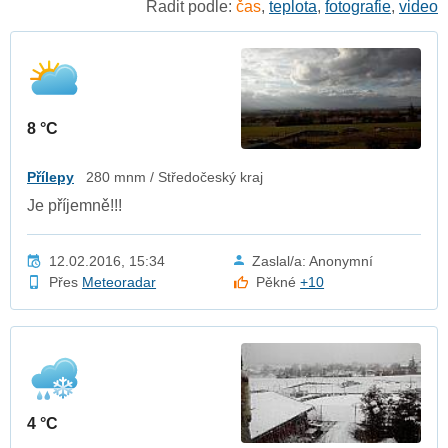
Řadit podle:
čas
,
teplota
,
fotografie
,
video
8 °C
Přílepy
280 mnm / Středočeský kraj
Je příjemně!!!
12.02.2016, 15:34
Zaslal/a: Anonymní
Přes
Meteoradar
Pěkné
+10
4 °C