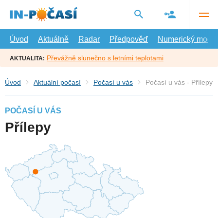
Přejít
na
hlavní
obsah
Úvod
Aktuálně
Radar
Předpověď
Numerický model
Převážně slunečno s letními teplotami
AKTUALITA:
Úvod
Aktuální počasí
Počasí u vás
Počasí u vás - Přílepy
POČASÍ U VÁS
Přílepy