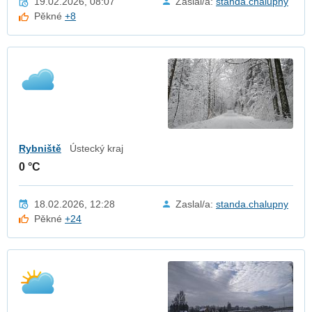
19.02.2026, 08:07
Zaslal/a:
standa.chalupny
Pěkné
+8
Rybniště
Ústecký kraj
0 °C
18.02.2026, 12:28
Zaslal/a:
standa.chalupny
Pěkné
+24