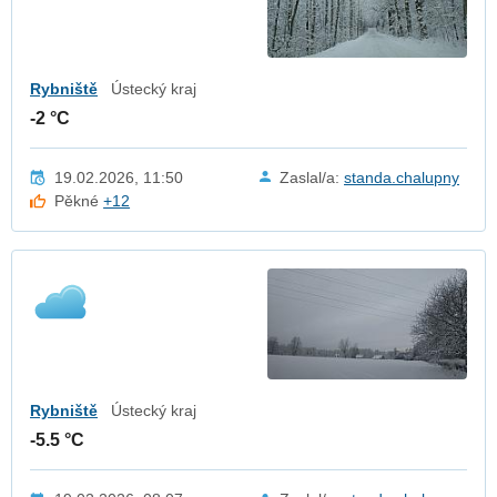
Rybniště
Ústecký kraj
-2 °C
19.02.2026, 11:50
Zaslal/a:
standa.chalupny
Pěkné
+12
Rybniště
Ústecký kraj
-5.5 °C