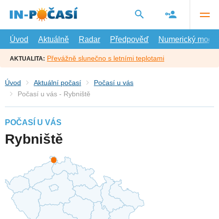
Přejít
na
hlavní
obsah
Úvod
Aktuálně
Radar
Předpověď
Numerický model
Převážně slunečno s letními teplotami
AKTUALITA:
Úvod
Aktuální počasí
Počasí u vás
Počasí u vás - Rybniště
POČASÍ U VÁS
Rybniště