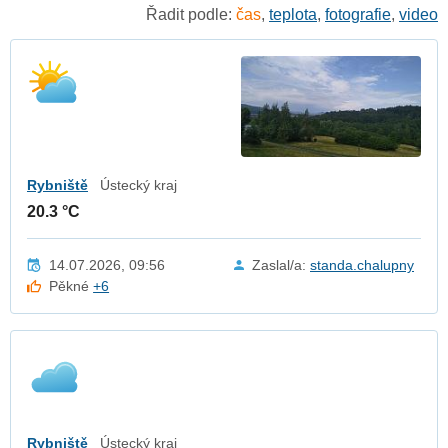
Řadit podle:
čas
,
teplota
,
fotografie
,
video
Rybniště
Ústecký kraj
20.3 °C
14.07.2026, 09:56
Zaslal/a:
standa.chalupny
Pěkné
+6
Rybniště
Ústecký kraj