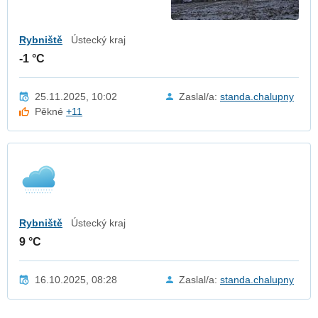
Rybniště
Ústecký kraj
-1 °C
25.11.2025, 10:02
Zaslal/a:
standa.chalupny
Pěkné
+11
Rybniště
Ústecký kraj
9 °C
16.10.2025, 08:28
Zaslal/a:
standa.chalupny