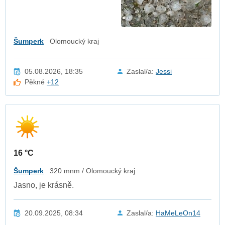
Šumperk
Olomoucký kraj
05.08.2026, 18:35
Zaslal/a:
Jessi
Pěkné
+12
16 °C
Šumperk
320 mnm / Olomoucký kraj
Jasno, je krásně.
20.09.2025, 08:34
Zaslal/a:
HaMeLeOn14