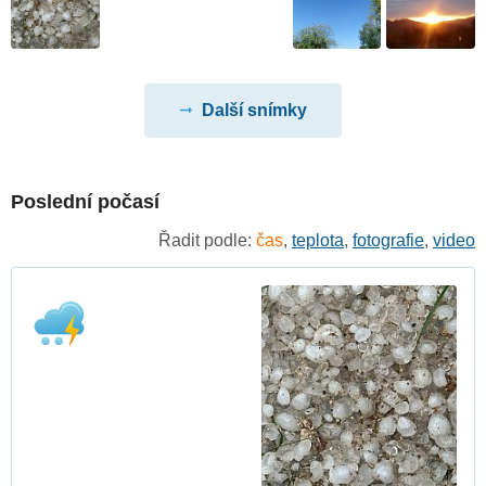
Další snímky
Poslední počasí
Řadit podle:
čas
,
teplota
,
fotografie
,
video