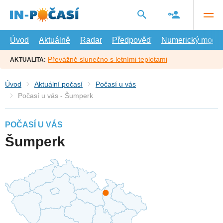
Přejít
na
hlavní
obsah
Úvod
Aktuálně
Radar
Předpověď
Numerický model
Převážně slunečno s letními teplotami
AKTUALITA:
Úvod
Aktuální počasí
Počasí u vás
Počasí u vás - Šumperk
POČASÍ U VÁS
Šumperk