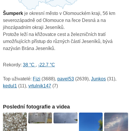
Šumperk
je okresní město v Olomouckém kraji, 56 km
severozápadně od Olomouce na řece Desná a na
jihozápadním okraji Jeseníků.
Protože leží na křižovatce cest a železničních tratí
umožňujících přístup do různých částí Jeseníků, bývá
nazýván Brána Jeseníků.
Rekordy:
38 °C
,
-22.7 °C
Top uživatelé:
Fizi
(3688),
pavel53
(2639),
Junkos
(31),
kedul1
(11),
vrtulnik147
(7)
Poslední fotografie a videa