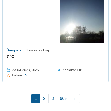
Šumperk
Olomoucký kraj
7 °C
23.04.2023, 06:51
Zaslal/a: Fizi
Pěkné
+5
1
2
3
669