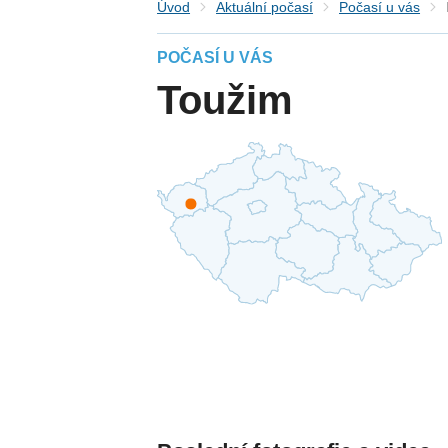
Úvod
Aktuální počasí
Počasí u vás
POČASÍ U VÁS
Toužim