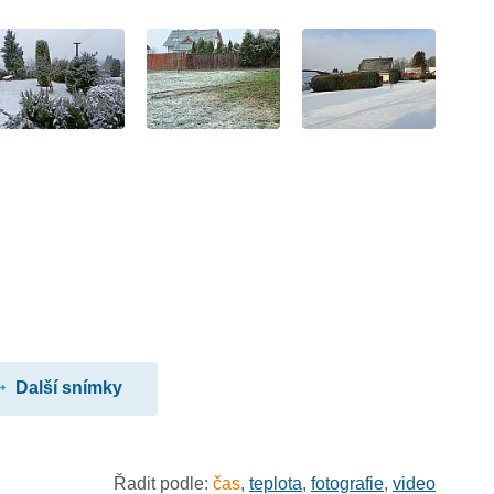
Další snímky
Řadit podle:
čas
,
teplota
,
fotografie
,
video