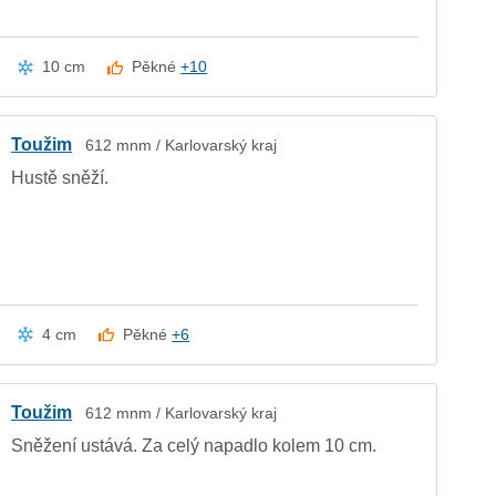
10 cm
Pěkné
+10
Toužim
612 mnm / Karlovarský kraj
Hustě sněží.
4 cm
Pěkné
+6
Toužim
612 mnm / Karlovarský kraj
Sněžení ustává. Za celý napadlo kolem 10 cm.