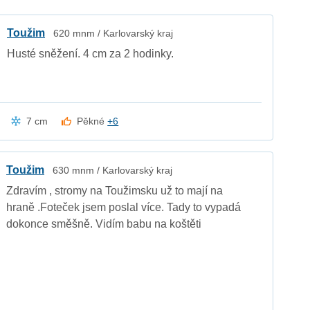
Toužim
620 mnm / Karlovarský kraj
Husté sněžení. 4 cm za 2 hodinky.
7 cm
Pěkné
+6
Toužim
630 mnm / Karlovarský kraj
Zdravím , stromy na Toužimsku už to mají na
hraně .Foteček jsem poslal více. Tady to vypadá
dokonce směšně. Vidím babu na koštěti