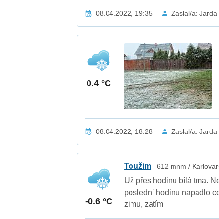
08.04.2022, 19:35
Zaslal/a: Jarda
0.4 °C
08.04.2022, 18:28
Zaslal/a: Jarda
Toužim
612 mnm / Karlovars
Už přes hodinu bílá tma. N
poslední hodinu napadlo cc
-0.6 °C
zimu, zatím