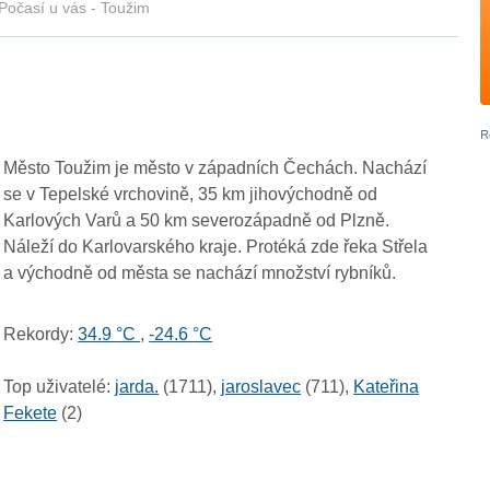
Počasí u vás - Toužim
Město Toužim je město v západních Čechách. Nachází
se v Tepelské vrchovině, 35 km jihovýchodně od
Karlových Varů a 50 km severozápadně od Plzně.
Náleží do Karlovarského kraje. Protéká zde řeka Střela
a východně od města se nachází množství rybníků.
Rekordy:
34.9 °C
,
-24.6 °C
Top uživatelé:
jarda.
(1711),
jaroslavec
(711),
Kateřina
Fekete
(2)