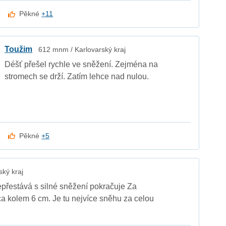
Pěkné
+11
Toužim
612 mnm / Karlovarský kraj
Déšť přešel rychle ve sněžení. Zejména na
stromech se drží. Zatím lehce nad nulou.
Pěkné
+5
ký kraj
epřestává s silné sněžení pokračuje Za
a kolem 6 cm. Je tu nejvíce sněhu za celou