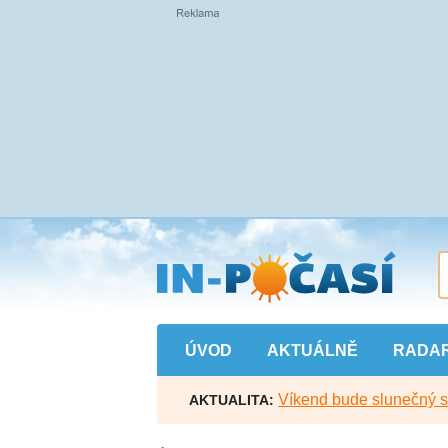
Přejít
na
hlavní
obsah
ÚVOD
AKTUÁLNĚ
RADA
Víkend bude slunečný s l
AKTUALITA: