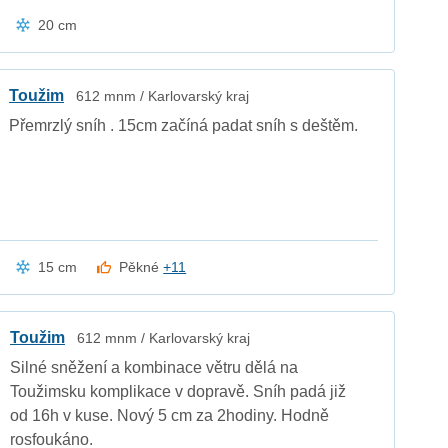
20 cm
Toužim
612 mnm / Karlovarský kraj
Přemrzlý sníh . 15cm začíná padat sníh s deštěm.
15 cm
Pěkné
+11
Toužim
612 mnm / Karlovarský kraj
Silné sněžení a kombinace větru dělá na
Toužimsku komplikace v dopravě. Sníh padá již
od 16h v kuse. Nový 5 cm za 2hodiny. Hodně
rosfoukáno.