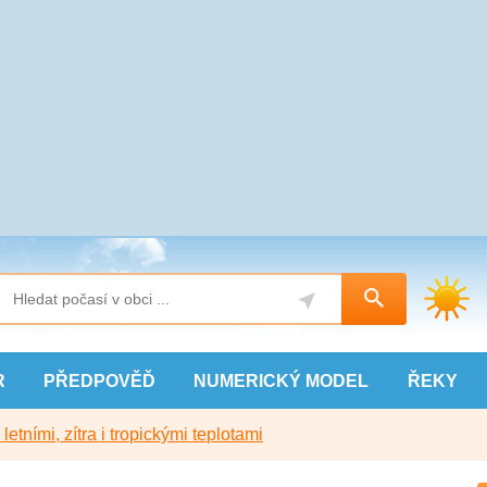
R
PŘEDPOVĚĎ
NUMERICKÝ
MODEL
ŘEKY
etními, zítra i tropickými teplotami