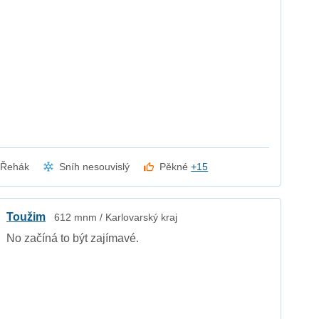
a Řehák
Sníh nesouvislý
Pěkné
+15
Toužim
612 mnm / Karlovarský kraj
No začíná to být zajímavé.