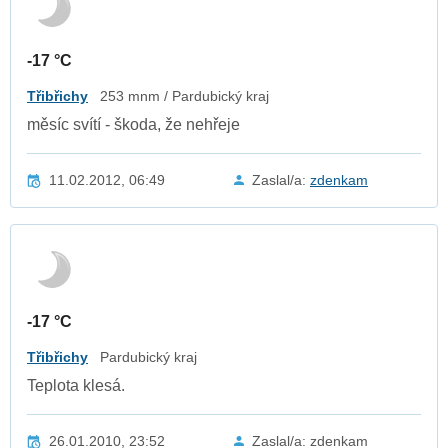
-17 °C
Třibřichy
253 mnm / Pardubický kraj
měsíc svítí - škoda, že nehřeje
11.02.2012, 06:49
Zaslal/a:
zdenkam
-17 °C
Třibřichy
Pardubický kraj
Teplota klesá.
26.01.2010, 23:52
Zaslal/a: zdenkam