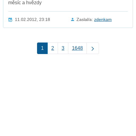
měsíc a hvězdy
11.02.2012, 23:18
Zaslal/a:
zdenkam
1
2
3
1648