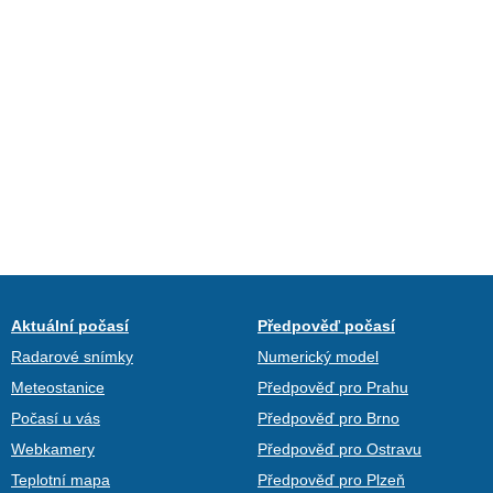
Aktuální počasí
Předpověď počasí
Radarové snímky
Numerický model
Meteostanice
Předpověď pro Prahu
Počasí u vás
Předpověď pro Brno
Webkamery
Předpověď pro Ostravu
Teplotní mapa
Předpověď pro Plzeň