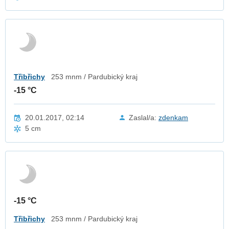
Třibřichy
253 mnm / Pardubický kraj
-15 °C
20.01.2017, 02:14
Zaslal/a:
zdenkam
5 cm
-15 °C
Třibřichy
253 mnm / Pardubický kraj