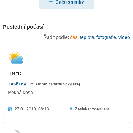
Další snímky
Poslední počasí
Řadit podle:
čas
,
teplota
,
fotografie
,
video
-19 °C
Třibřichy
253 mnm / Pardubický kraj
Pěkná kosa.
27.01.2010, 08:13
Zaslal/a: zdenkam