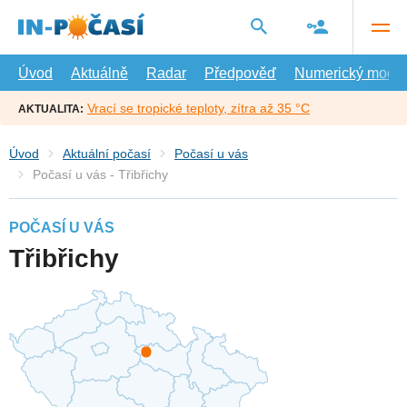
Přejít
na
hlavní
obsah
Úvod
Aktuálně
Radar
Předpověď
Numerický model
Vrací se tropické teploty, zítra až 35 °C
AKTUALITA:
Úvod
Aktuální počasí
Počasí u vás
Počasí u vás - Třibřichy
POČASÍ U VÁS
Třibřichy