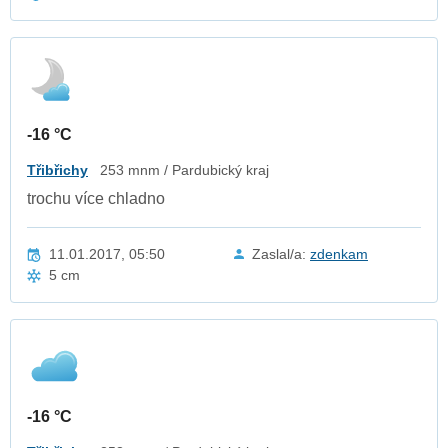
-16 °C
Třibřichy
253 mnm / Pardubický kraj
trochu více chladno
11.01.2017, 05:50
Zaslal/a:
zdenkam
5 cm
-16 °C