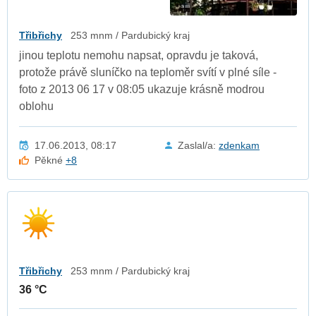
Třibřichy
253 mnm / Pardubický kraj
jinou teplotu nemohu napsat, opravdu je taková,
protože právě sluníčko na teploměr svítí v plné síle -
foto z 2013 06 17 v 08:05 ukazuje krásně modrou
oblohu
17.06.2013, 08:17
Zaslal/a:
zdenkam
Pěkné
+8
Třibřichy
253 mnm / Pardubický kraj
36 °C