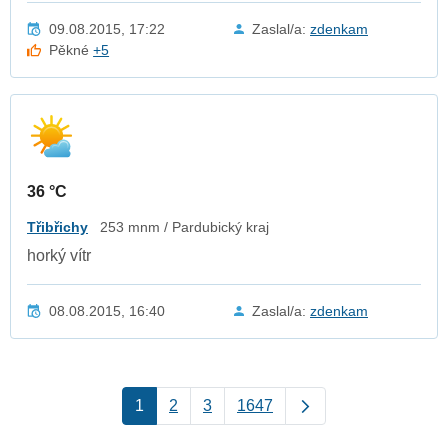
09.08.2015, 17:22
Zaslal/a:
zdenkam
Pěkné
+5
36 °C
Třibřichy
253 mnm / Pardubický kraj
horký vítr
08.08.2015, 16:40
Zaslal/a:
zdenkam
1
2
3
1647