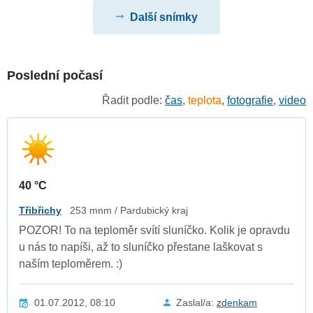
Další snímky
Poslední počasí
Řadit podle:
čas
,
teplota
,
fotografie
,
video
40 °C
Třibřichy
253 mnm / Pardubický kraj
POZOR! To na teploměr svítí sluníčko. Kolik je opravdu
u nás to napíši, až to sluníčko přestane laškovat s
naším teploměrem. :)
01.07.2012, 08:10
Zaslal/a:
zdenkam