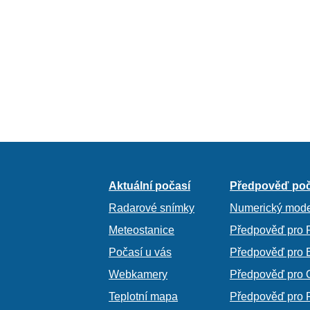
Aktuální počasí
Předpověď poč
Radarové snímky
Numerický mode
Meteostanice
Předpověď pro 
Počasí u vás
Předpověď pro 
Webkamery
Předpověď pro 
Teplotní mapa
Předpověď pro 