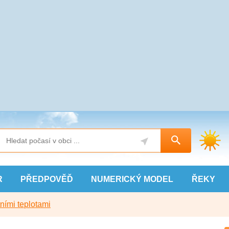
R
PŘEDPOVĚĎ
NUMERICKÝ
MODEL
ŘEKY
ními teplotami