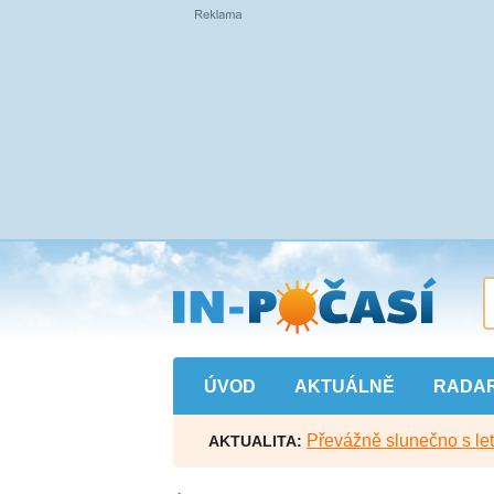
Přejít
na
hlavní
obsah
ÚVOD
AKTUÁLNĚ
RADA
Převážně slunečno s let
AKTUALITA: