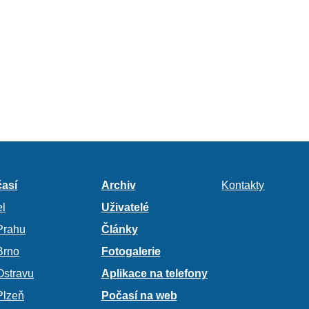
así
Archiv
Kontakty
l
Uživatelé
Prahu
Články
Brno
Fotogalerie
Ostravu
Aplikace na telefony
Plzeň
Počasí na web