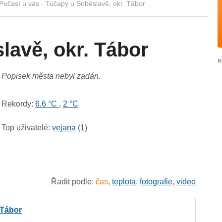
Počasí u vás - Tučapy u Soběslavě, okr. Tábor
lavě, okr. Tábor
Popisek města nebyl zadán.
Rekordy:
6.6 °C
,
2 °C
Top uživatelé:
vejana
(1)
Řadit podle:
čas
,
teplota
,
fotografie
,
video
 Tábor