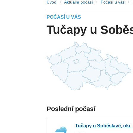
Úvod
Aktuální počasí
Počasí u vás
POČASÍ U VÁS
Tučapy u Soběs
Poslední počasí
Tučapy u Soběslavě, okr.