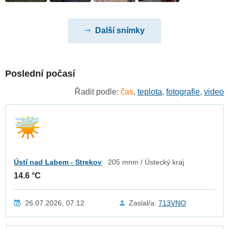
Další snímky
Poslední počasí
Řadit podle:
čas
,
teplota
,
fotografie
,
video
Ústí nad Labem - Strekov
205 mnm / Ústecký kraj
14.6 °C
26.07.2026, 07:12
Zaslal/a:
713VNO