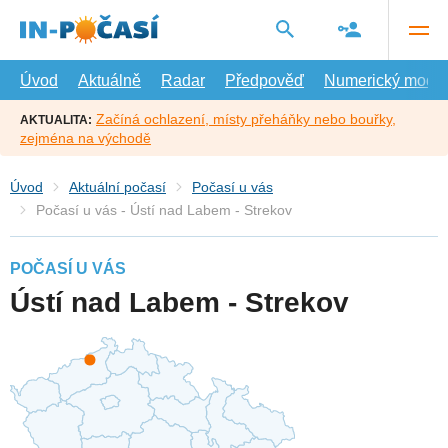
Přejít
na
hlavní
obsah
Úvod
Aktuálně
Radar
Předpověď
Numerický model
Začíná ochlazení, místy přeháňky nebo bouřky,
AKTUALITA:
zejména na východě
Úvod
Aktuální počasí
Počasí u vás
Počasí u vás - Ústí nad Labem - Strekov
POČASÍ U VÁS
Ústí nad Labem - Strekov