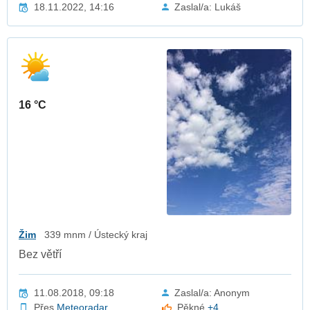
18.11.2022, 14:16
Zaslal/a: Lukáš
16 °C
Žim
339 mnm / Ústecký kraj
Bez větří
11.08.2018, 09:18
Zaslal/a: Anonym
Přes
Meteoradar
Pěkné
+4