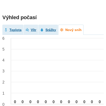
Výhled počasí
Teplota
Vítr
Srážky
Nový sníh
6
5
4
3
2
1
0
0
0
0
0
0
0
0
0
0
0
0
0