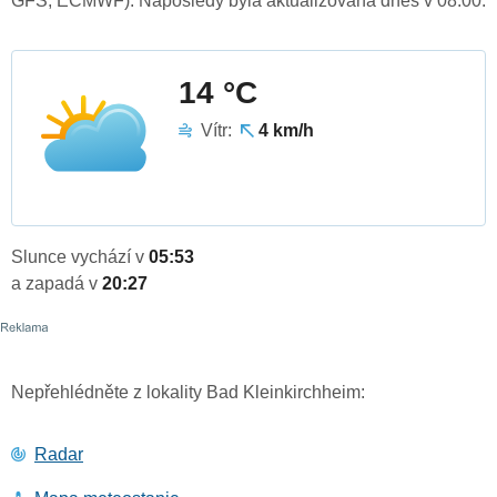
GFS, ECMWF). Naposledy byla aktualizována dnes v 08:00.
14 °C
Vítr:
4 km/h
Slunce vychází v
05:53
a zapadá v
20:27
Nepřehlédněte z lokality Bad Kleinkirchheim:
Radar