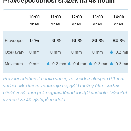
Pravděpodobnost srážek na 48 hodin
10:00
11:00
12:00
13:00
14:00
dnes
dnes
dnes
dnes
dnes
0 %
10 %
10 %
20 %
80 %
Pravděpod.
Očekáváno
0 mm
0 mm
0 mm
0 mm
0.2 mm
Maximum
0 mm
0.2 mm
0.4 mm
0.2 mm
0.2 mm
Pravděpodobnost udává šanci, že spadne alespoň 0,1 mm
srážek. Maximum zobrazuje nejvyšší možný úhrn srážek,
očekávaný úhrn pak nejpravděpodobnější variantu. Výpočet
vychází ze 40 výstupů modelu.