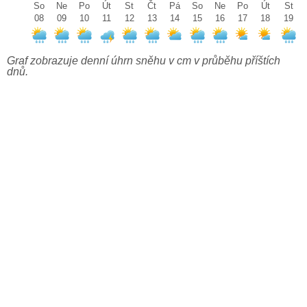
So
Ne
Po
Út
St
Čt
Pá
So
Ne
Po
Út
St
08
09
10
11
12
13
14
15
16
17
18
19
Graf zobrazuje denní úhrn sněhu v cm v průběhu příštích
dnů.