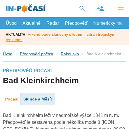
Přejít
na
hlavní
obsah
Úvod
Aktuálně
Radar
Předpověď
Numerický model
Víkend bude slunečný s letními, zítra i tropickými
AKTUALITA:
teplotami
Úvod
Předpověď počasí
Rakousko
Bad Kleinkirchheim
PŘEDPOVĚĎ POČASÍ
Bad Kleinkirchheim
Počasí
Slunce a Měsíc
Bad Kleinkirchheim leží v nadmořské výšce 1341 m n. m.
Předpověď je sestavena podle několika modelů (ICON,