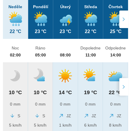
Neděle
Pondělí
Úterý
Středa
Čtvrtek
22 °C
23 °C
23 °C
22 °C
25 °C
Noc
Ráno
Dopoledne
Odpoledne
02:00
05:00
08:00
11:00
14:00
10 °C
10 °C
14 °C
19 °C
22 °C
0 mm
0 mm
0 mm
0 mm
0 mm
S
S
JZ
JZ
JZ
5 km/h
5 km/h
1 km/h
6 km/h
8 km/h