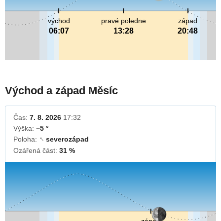
východ
pravé poledne
západ
06:07
13:28
20:48
Východ a západ Měsíc
Čas:
7. 8. 2026
17:32
Výška:
−5 °
Poloha:
severozápad
↓
Ozářená část:
31 %