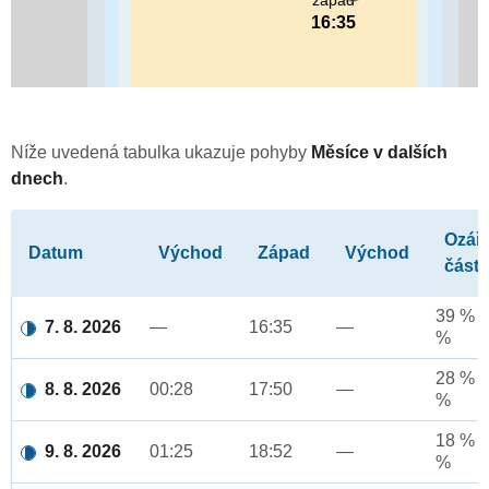
západ
16:35
Níže uvedená tabulka ukazuje pohyby
Měsíce v dalších
dnech
.
Ozář
Datum
Východ
Západ
Východ
část
39 % a
7. 8. 2026
—
16:35
—
%
28 % a
8. 8. 2026
00:28
17:50
—
%
18 % a
9. 8. 2026
01:25
18:52
—
%