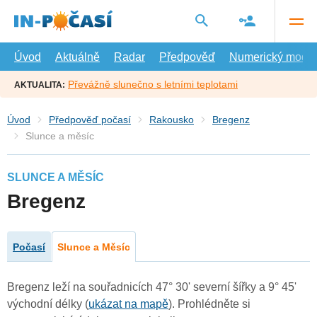
Přejít
na
hlavní
obsah
Úvod
Aktuálně
Radar
Předpověď
Numerický model
Převážně slunečno s letními teplotami
AKTUALITA:
Úvod
Předpověď počasí
Rakousko
Bregenz
Slunce a měsíc
SLUNCE A MĚSÍC
Bregenz
Počasí
Slunce a Měsíc
Bregenz leží na souřadnicích 47° 30' severní šířky a 9° 45'
východní délky (
ukázat na mapě
). Prohlédněte si