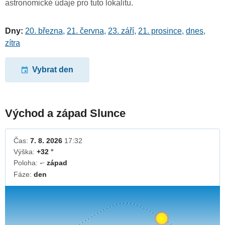
astronomické údaje pro tuto lokalitu.
Dny:
20. března
,
21. června
,
23. září
,
21. prosince
,
dnes
,
zítra
Vybrat den
Východ a západ Slunce
Čas:
7. 8. 2026
17:32
Výška:
+32 °
Poloha:
západ
↓
Fáze:
den