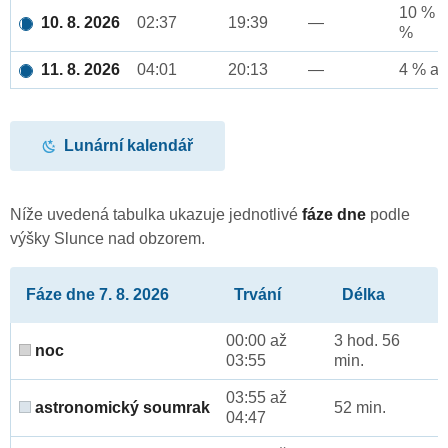
10 % a
10. 8. 2026
02:37
19:39
—
%
11. 8. 2026
04:01
20:13
—
4 % až
Lunární kalendář
Níže uvedená tabulka ukazuje jednotlivé
fáze dne
podle
výšky Slunce nad obzorem.
Fáze dne 7. 8. 2026
Trvání
Délka
00:00 až
3 hod. 56
noc
03:55
min.
03:55 až
astronomický soumrak
52 min.
04:47