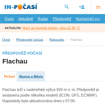
Přejít
na
hlavní
obsah
Úvod
Aktuálně
Radar
Předpověď
Numerický model
Vrací se tropické teploty, zítra až 35 °C
AKTUALITA:
Úvod
Předpověď počasí
Rakousko
Flachau
PŘEDPOVĚĎ POČASÍ
Flachau
Počasí
Slunce a Měsíc
Flachau leží v nadmořské výšce 920 m n. m. Předpověď je
sestavena podle několika modelů (ICON, GFS, ECMWF).
Naposledy byla aktualizována dnes v 07:00.