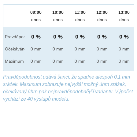
09:00
10:00
11:00
12:00
13:00
dnes
dnes
dnes
dnes
dnes
0 %
0 %
0 %
0 %
0 %
Pravděpod.
Očekáváno
0 mm
0 mm
0 mm
0 mm
0 mm
Maximum
0 mm
0 mm
0 mm
0 mm
0 mm
Pravděpodobnost udává šanci, že spadne alespoň 0,1 mm
srážek. Maximum zobrazuje nejvyšší možný úhrn srážek,
očekávaný úhrn pak nejpravděpodobnější variantu. Výpočet
vychází ze 40 výstupů modelu.