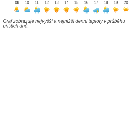
09
10
11
12
13
14
15
16
17
18
19
20
Graf zobrazuje nejvyšší a nejnižší denní teploty v průběhu
příštích dnů.