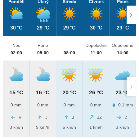
Pondělí
Úterý
Středa
Čtvrtek
Pátek
30 °C
29 °C
29 °C
30 °C
29 °C
Noc
Ráno
Dopoledne
Odpoledne
02:00
05:00
08:00
11:00
14:00
15 °C
16 °C
20 °C
26 °C
23 °C
0 mm
0 mm
0 mm
0 mm
0.1 mm
V
J
J
JZ
Z
3 km/h
9 km/h
5 km/h
1 km/h
3 km/h