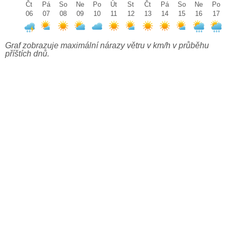
Čt
Pá
So
Ne
Po
Út
St
Čt
Pá
So
Ne
Po
06
07
08
09
10
11
12
13
14
15
16
17
Graf zobrazuje maximální nárazy větru v km/h v průběhu
příštích dnů.