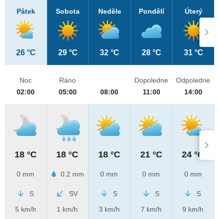
Pátek
Sobota
Neděle
Pondělí
Úterý
26 °C
29 °C
32 °C
28 °C
31 °C
Noc
Ráno
Dopoledne
Odpoledne
02:00
05:00
08:00
11:00
14:00
18 °C
18 °C
18 °C
21 °C
24 °C
0 mm
0.2 mm
0 mm
0 mm
0 mm
S
SV
S
S
S
5 km/h
1 km/h
3 km/h
7 km/h
9 km/h