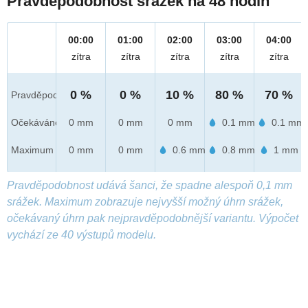
Pravděpodobnost srážek na 48 hodin
00:00
01:00
02:00
03:00
04:00
zítra
zítra
zítra
zítra
zítra
0 %
0 %
10 %
80 %
70 %
Pravděpod.
Očekáváno
0 mm
0 mm
0 mm
0.1 mm
0.1 mm
Maximum
0 mm
0 mm
0.6 mm
0.8 mm
1 mm
Pravděpodobnost udává šanci, že spadne alespoň 0,1 mm
srážek. Maximum zobrazuje nejvyšší možný úhrn srážek,
očekávaný úhrn pak nejpravděpodobnější variantu. Výpočet
vychází ze 40 výstupů modelu.