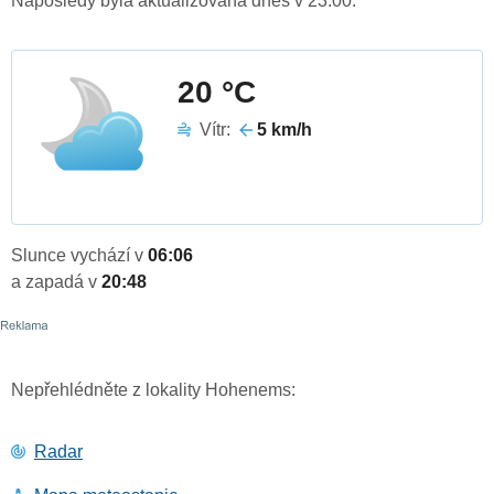
Naposledy byla aktualizována dnes v 23:00.
20 °C
Vítr:
5 km/h
Slunce vychází v
06:06
a zapadá v
20:48
Nepřehlédněte z lokality Hohenems:
Radar