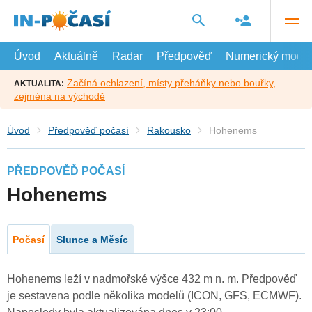
Přejít
na
hlavní
obsah
Úvod
Aktuálně
Radar
Předpověď
Numerický model
Začíná ochlazení, místy přeháňky nebo bouřky,
AKTUALITA:
zejména na východě
Úvod
Předpověď počasí
Rakousko
Hohenems
PŘEDPOVĚĎ POČASÍ
Hohenems
Počasí
Slunce a Měsíc
Hohenems leží v nadmořské výšce 432 m n. m. Předpověď
je sestavena podle několika modelů (ICON, GFS, ECMWF).