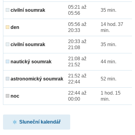
05:21 až
civilní soumrak
35 min.
05:56
05:56 až
14 hod. 37
den
20:33
min.
20:33 až
civilní soumrak
35 min.
21:08
21:08 až
nautický soumrak
44 min.
21:52
21:52 až
astronomický soumrak
52 min.
22:44
22:44 až
1 hod. 15
noc
00:00
min.
Sluneční kalendář