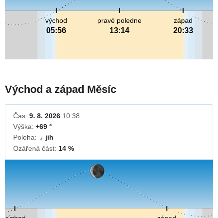
východ
pravé poledne
západ
05:56
13:14
20:33
Východ a západ Měsíc
Čas:
9. 8. 2026
10:38
Výška:
+69 °
Poloha:
jih
↓
Ozářená část:
14 %