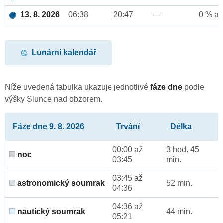
13. 8. 2026
06:38
20:47
—
0 % až
Lunární kalendář
Níže uvedená tabulka ukazuje jednotlivé
fáze dne
podle
výšky Slunce nad obzorem.
Fáze dne 9. 8. 2026
Trvání
Délka
00:00 až
3 hod. 45
noc
03:45
min.
03:45 až
astronomický soumrak
52 min.
04:36
04:36 až
nautický soumrak
44 min.
05:21