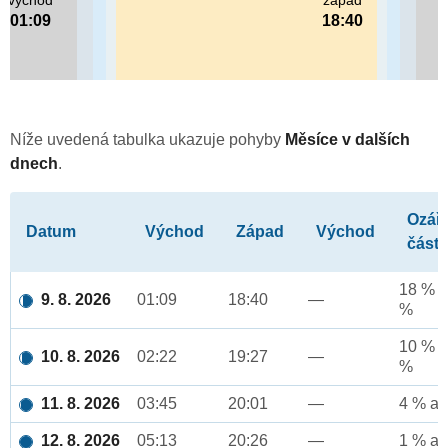
východ
západ
01:09
18:40
Níže uvedená tabulka ukazuje pohyby
Měsíce v dalších
dnech
.
Ozář
Datum
Východ
Západ
Východ
část
18 % a
9. 8. 2026
01:09
18:40
—
%
10 % a
10. 8. 2026
02:22
19:27
—
%
11. 8. 2026
03:45
20:01
—
4 % až
12. 8. 2026
05:13
20:26
—
1 % až