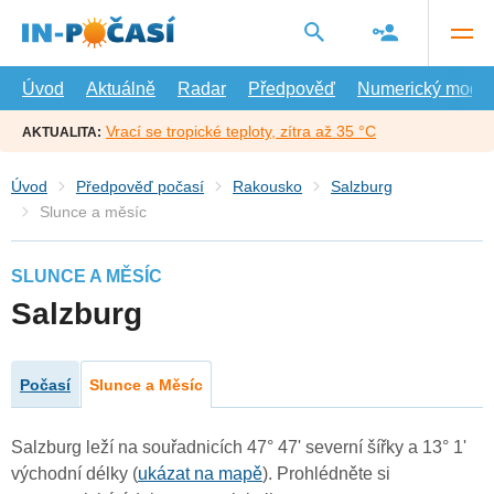
Přejít
na
hlavní
obsah
Úvod
Aktuálně
Radar
Předpověď
Numerický model
Vrací se tropické teploty, zítra až 35 °C
AKTUALITA:
Úvod
Předpověď počasí
Rakousko
Salzburg
Slunce a měsíc
SLUNCE A MĚSÍC
Salzburg
Počasí
Slunce a Měsíc
Salzburg leží na souřadnicích 47° 47' severní šířky a 13° 1'
východní délky (
ukázat na mapě
). Prohlédněte si