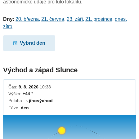
astronomické údaje pro tuto lokalitu.
Dny:
20. března
,
21. června
,
23. září
,
21. prosince
,
dnes
,
zítra
Vybrat den
Východ a západ Slunce
Čas:
9. 8. 2026
10:38
Výška:
+44 °
Poloha:
jihovýchod
↓
Fáze:
den