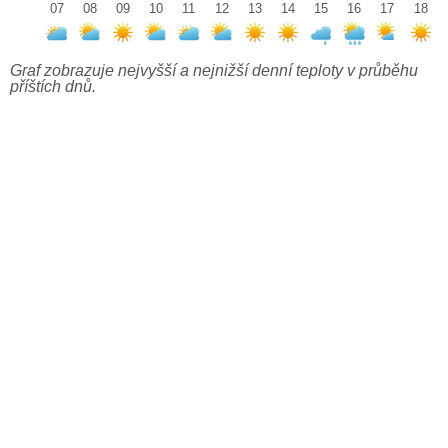
07
08
09
10
11
12
13
14
15
16
17
18
Graf zobrazuje nejvyšší a nejnižší denní teploty v průběhu
příštích dnů.