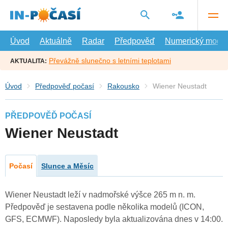
Přejít
na
hlavní
obsah
Úvod
Aktuálně
Radar
Předpověď
Numerický model
Převážně slunečno s letními teplotami
AKTUALITA:
Úvod
Předpověď počasí
Rakousko
Wiener Neustadt
PŘEDPOVĚĎ POČASÍ
Wiener Neustadt
Počasí
Slunce a Měsíc
Wiener Neustadt leží v nadmořské výšce 265 m n. m.
Předpověď je sestavena podle několika modelů (ICON,
GFS, ECMWF). Naposledy byla aktualizována dnes v 14:00.