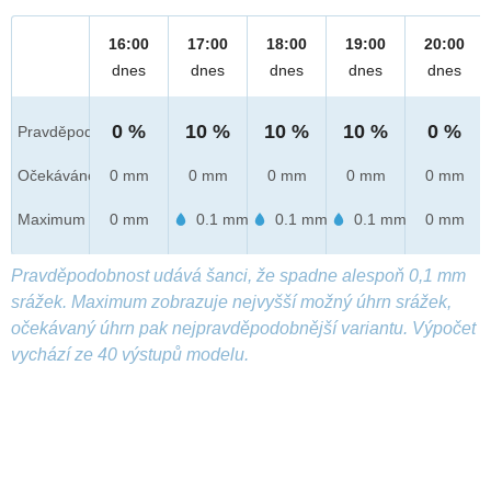
16:00
17:00
18:00
19:00
20:00
dnes
dnes
dnes
dnes
dnes
0 %
10 %
10 %
10 %
0 %
Pravděpod.
Očekáváno
0 mm
0 mm
0 mm
0 mm
0 mm
Maximum
0 mm
0.1 mm
0.1 mm
0.1 mm
0 mm
Pravděpodobnost udává šanci, že spadne alespoň 0,1 mm
srážek. Maximum zobrazuje nejvyšší možný úhrn srážek,
očekávaný úhrn pak nejpravděpodobnější variantu. Výpočet
vychází ze 40 výstupů modelu.