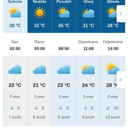
Sobota
Neděle
Pondělí
Úterý
Středa
28 °C
32 °C
35 °C
31 °C
28 °C
Noc
Ráno
Dopoledne
Odpoledne
02:00
05:00
08:00
11:00
14:00
22 °C
21 °C
22 °C
24 °C
28 °C
0 mm
0 mm
0 mm
0 mm
0 mm
S
S
S
S
SV
7 km/h
5 km/h
9 km/h
9 km/h
13 km/h