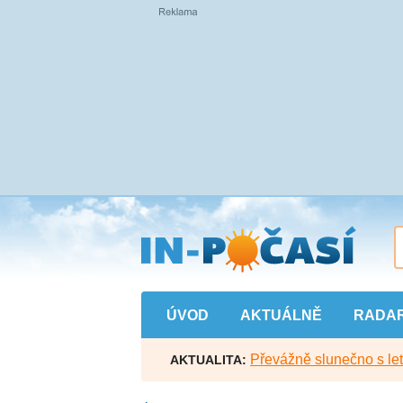
Přejít
na
hlavní
obsah
ÚVOD
AKTUÁLNĚ
RADA
Převážně slunečno s let
AKTUALITA: