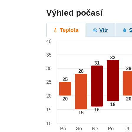
Výhled počasí
Teplota
Vítr
40
35
33
31
29
30
28
25
25
20
20
20
18
15
16
15
10
Pá
So
Ne
Po
Út