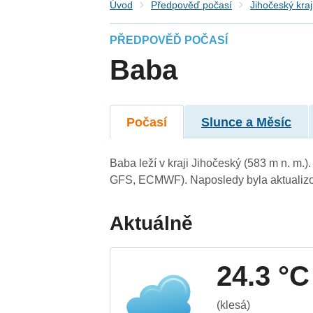
Úvod
Předpověď počasí
Jihočeský kraj
PŘEDPOVĚĎ POČASÍ
Baba
Počasí
Slunce a Měsíc
Baba leží v kraji Jihočeský (583 m n. m.
GFS, ECMWF). Naposledy byla aktualizo
Aktuálně
24.3 °C
(klesá)