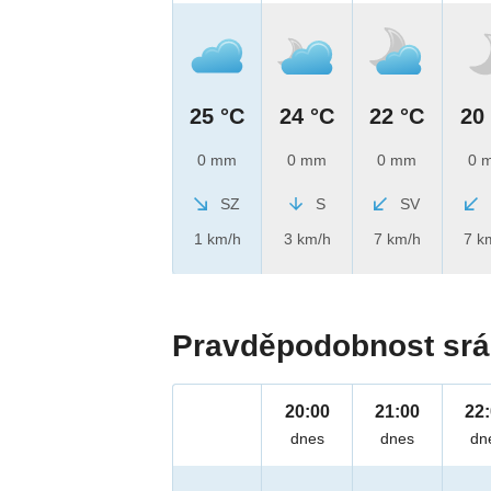
25 °C
24 °C
22 °C
20
0 mm
0 mm
0 mm
0 
SZ
S
SV
1 km/h
3 km/h
7 km/h
7 k
Pravděpodobnost srá
20:00
21:00
22
dnes
dnes
dn