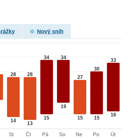
Srážky
Nový sníh
34
34
33
30
28
28
27
19
16
15
15
15
14
13
St
Čt
Pá
So
Ne
Po
Út