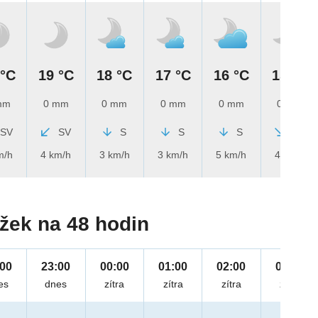
 °C
19 °C
18 °C
17 °C
16 °C
15 °C
mm
0 mm
0 mm
0 mm
0 mm
0 mm
SV
SV
S
S
S
SZ
m/h
4 km/h
3 km/h
3 km/h
5 km/h
4 km/h
žek na 48 hodin
:00
23:00
00:00
01:00
02:00
03:00
es
dnes
zítra
zítra
zítra
zítra