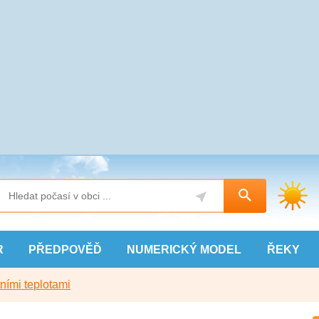
R
PŘEDPOVĚĎ
NUMERICKÝ
MODEL
ŘEKY
ními teplotami