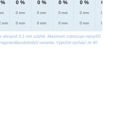
 %
0 %
0 %
0 %
0 %
0 %
mm
0 mm
0 mm
0 mm
0 mm
0 mm
2 mm
0 mm
0 mm
0 mm
0 mm
0 mm
e alespoň 0,1 mm srážek. Maximum zobrazuje nejvyšší
nejpravděpodobnější variantu. Výpočet vychází ze 40