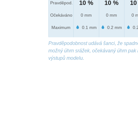
10 %
10 %
10
Pravděpod.
Očekáváno
0 mm
0 mm
0 
Maximum
0.1 mm
0.2 mm
0.
Pravděpodobnost udává šanci, že spadn
možný úhrn srážek, očekávaný úhrn pak 
výstupů modelu.