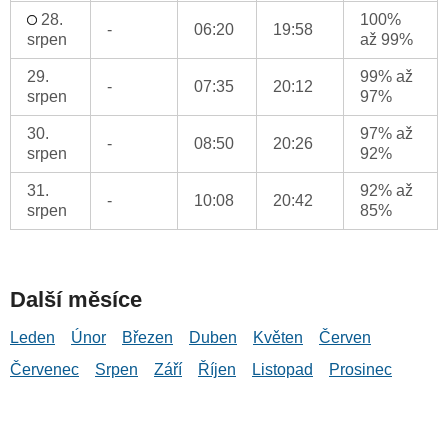
28.
100%
-
06:20
19:58
srpen
až 99%
29.
99% až
-
07:35
20:12
srpen
97%
30.
97% až
-
08:50
20:26
srpen
92%
31.
92% až
-
10:08
20:42
srpen
85%
Další měsíce
Leden
Únor
Březen
Duben
Květen
Červen
Červenec
Srpen
Září
Říjen
Listopad
Prosinec