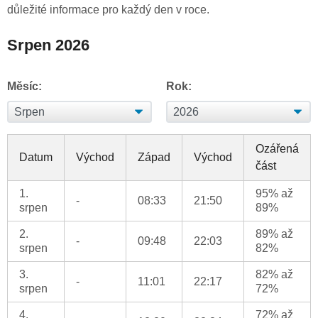
důležité informace pro každý den v roce.
Srpen 2026
Měsíc:
Rok:
Ozářená
Datum
Východ
Západ
Východ
část
1.
95% až
-
08:33
21:50
srpen
89%
2.
89% až
-
09:48
22:03
srpen
82%
3.
82% až
-
11:01
22:17
srpen
72%
4.
72% až