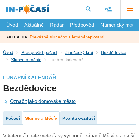
Přejít
na
hlavní
obsah
Úvod
Aktuálně
Radar
Předpověď
Numerický model
Převážně slunečno s letními teplotami
AKTUALITA:
Úvod
Předpověď počasí
Jihočeský kraj
Bezdědovice
Slunce a měsíc
Lunární kalendář
LUNÁRNÍ KALENDÁŘ
Bezdědovice
Označit jako domovské město
Počasí
Slunce a Měsíc
Kvalita ovzduší
V kalendáři naleznete časy východů, západů Měsíce a další