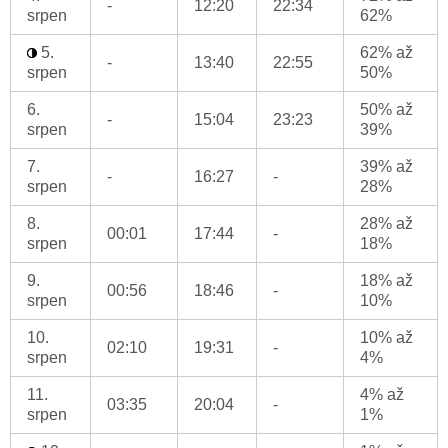
-
12:20
22:34
srpen
62%
5.
62% až
-
13:40
22:55
srpen
50%
6.
50% až
-
15:04
23:23
srpen
39%
7.
39% až
-
16:27
-
srpen
28%
8.
28% až
00:01
17:44
-
srpen
18%
9.
18% až
00:56
18:46
-
srpen
10%
10.
10% až
02:10
19:31
-
srpen
4%
11.
4% až
03:35
20:04
-
srpen
1%