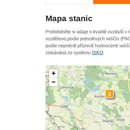
Mapa stanic
Prohlédněte si údaje o kvalitě ovzduší v 
rozděleno podle jednotlivých veličin (PM
podle nejméně příznivě hodnocené veliči
získáváná ze systému
ISKO
.
+
−
3