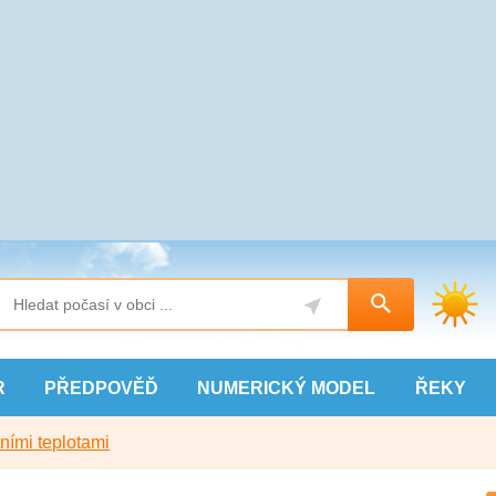
R
PŘEDPOVĚĎ
NUMERICKÝ
MODEL
ŘEKY
ními teplotami