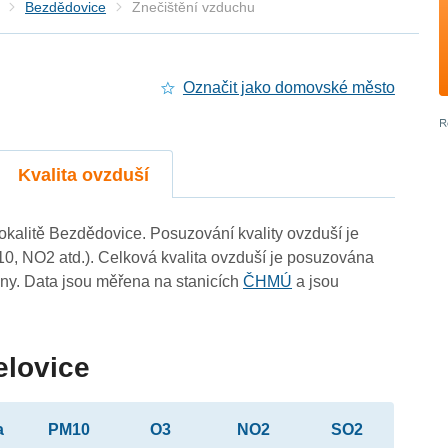
Bezdědovice
Znečištění vzduchu
Označit jako domovské město
Kvalita ovzduší
lokalitě Bezdědovice. Posuzování kvality ovzduší je
10, NO2 atd.). Celková kvalita ovzduší je posuzována
ny. Data jsou měřena na stanicích
ČHMÚ
a jsou
elovice
a
PM10
O3
NO2
SO2