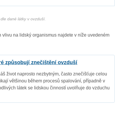
dle dané látky v ovzduší.
ich vlivu na lidský organismus najdete v níže uvedeném
eré způsobují znečištění ovzduší
náš život naprosto nezbytným, často znečišťuje celou
nikají většinou během procesů spalování, případně v
dlivých látek se lidskou činností uvolňuje do vzduchu