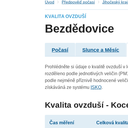
Úvod
Předpověď počasí
Jihočeský kraj
KVALITA OVZDUŠÍ
Bezdědovice
Počasí
Slunce a Měsíc
Prohlédněte si údaje o kvalitě ovzduší v 
rozděleno podle jednotlivých veličin (PM
podle nejméně příznivě hodnocené veliči
získáváná ze systému
ISKO
.
Kvalita ovzduší - Koc
Čas měření
Celková kvalit