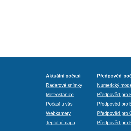
Aktuální počasí
Předpověď poč
Radarové snímky
Numerický mode
Meteostanice
Předpověď pro 
Počasí u vás
Předpověď pro 
Webkamery
Předpověď pro 
Teplotní mapa
Předpověď pro 