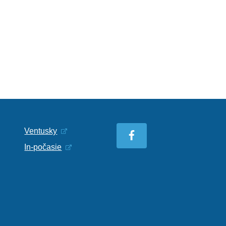
Ventusky
In-počasie