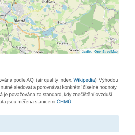
Leaflet
|
OpenStreetMap
čována podle AQI (air quality index,
Wikipedia
). Výhodou
 nutné sledovat a porovnávat konkrétní číselné hodnoty.
 je považována za standard, kdy znečištění ovzduší
Data jsou měřena stanicemi
ČHMÚ
.