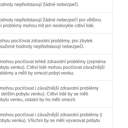
dnoty nepředstavují žádné nebezpečí.
dnoty nepředstavují žádné nebezpečí pro většinu
ní problémy mohou mít jen neobvykle citliví lidé.
 mohou pociťovat zdravotní problémy, pro zbytek
sažené hodnoty nepředstavují nebezpečí.
é mohou pociťovat lehké zdravotní problémy (zejména
obytu venku). Citliví lidé mohou pociťovat závažnější
oblémy a měli by omezit pobyt venku.
 mohou pociťovat i závažnější zdravotní problémy
 delším pobytu venku). Citliví lidé by se měli
bytu venku, ostatní by ho měli omezit.
 mohou pociťovat i závažnější zdravotní problémy (i
pobytu venku). Všichni by se měli vyvarovat pobytu