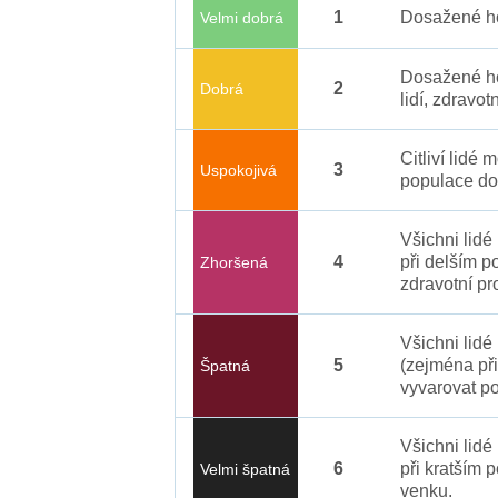
1
Dosažené ho
Velmi dobrá
Dosažené ho
2
Dobrá
lidí, zdravot
Citliví lidé
3
Uspokojivá
populace do
Všichni lid
4
při delším p
Zhoršená
zdravotní pr
Všichni lidé
5
(zejména při
Špatná
vyvarovat po
Všichni lidé
6
při kratším 
Velmi špatná
venku.