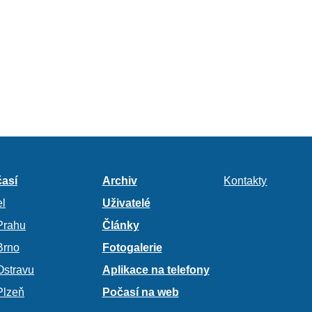
así
Archiv
Kontakty
l
Uživatelé
Prahu
Články
Brno
Fotogalerie
Ostravu
Aplikace na telefony
Plzeň
Počasí na web