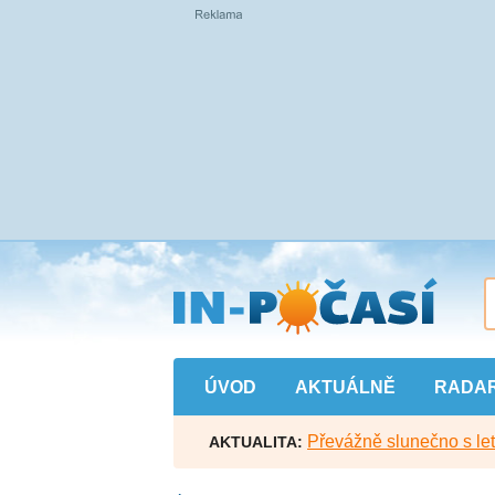
Přejít
na
hlavní
obsah
ÚVOD
AKTUÁLNĚ
RADA
Převážně slunečno s let
AKTUALITA: