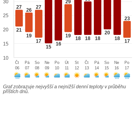
29
30
27
27
26
25
23
20
21
20
19
19
18
18
18
18
17
17
15
16
15
10
Čt
Pá
So
Ne
Po
Út
St
Čt
Pá
So
Ne
Po
06
07
08
09
10
11
12
13
14
15
16
17
Graf zobrazuje nejvyšší a nejnižší denní teploty v průběhu
příštích dnů.