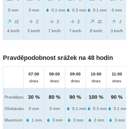
0 mm
0 mm
0.1 mm
0.3 mm
0.1 mm
0 mm
JZ
Z
Z
Z
JZ
J
4 km/h
5 km/h
7 km/h
7 km/h
8 km/h
3 km/h
Pravděpodobnost srážek na 48 hodin
07:00
08:00
09:00
10:00
11:00
dnes
dnes
dnes
dnes
dnes
30 %
80 %
90 %
100 %
90 %
Pravděpod.
Očekáváno
0 mm
0 mm
0.1 mm
0.3 mm
0.1 mm
Maximum
1 mm
3 mm
3 mm
2 mm
3 mm