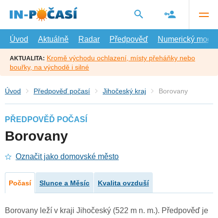
Přejít
na
hlavní
obsah
Úvod
Aktuálně
Radar
Předpověď
Numerický model
Kromě východu ochlazení, místy přeháňky nebo
AKTUALITA:
bouřky, na východě i silné
Úvod
Předpověď počasí
Jihočeský kraj
Borovany
PŘEDPOVĚĎ POČASÍ
Borovany
Označit jako domovské město
Počasí
Slunce a Měsíc
Kvalita ovzduší
Borovany leží v kraji Jihočeský (522 m n. m.). Předpověď je