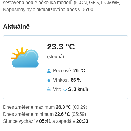
sestavena podle několika modelů (ICON, GFS, ECMWF).
Naposledy byla aktualizována dnes v 06:00.
Aktuálně
23.3 °C
(stoupá)
Pocitově:
26 °C
Vlhkost:
66 %
Vítr:
S, 3 km/h
Dnes změřené maximum
26.3 °C
(00:29)
Dnes změřené minimum
22.6 °C
(05:59)
Slunce vychází v
05:41
a zapadá v
20:33