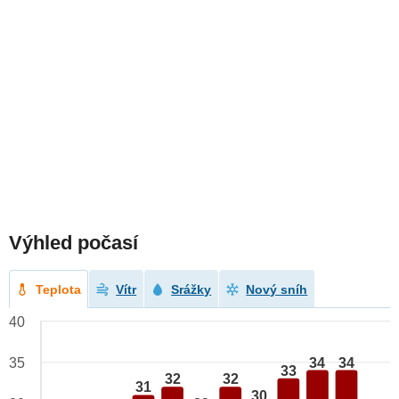
Výhled počasí
Teplota
Vítr
Srážky
Nový sníh
40
34
34
35
33
32
32
31
30