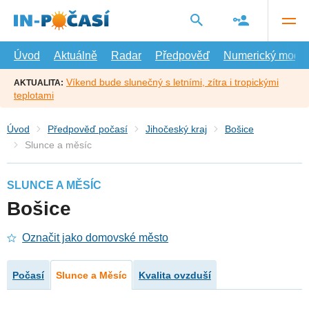
Přejít
na
hlavní
obsah
Úvod
Aktuálně
Radar
Předpověď
Numerický model
Víkend bude slunečný s letními, zítra i tropickými
AKTUALITA:
teplotami
Úvod
Předpověď počasí
Jihočeský kraj
Bošice
Slunce a měsíc
SLUNCE A MĚSÍC
Bošice
Označit jako domovské město
Počasí
Slunce a Měsíc
Kvalita ovzduší