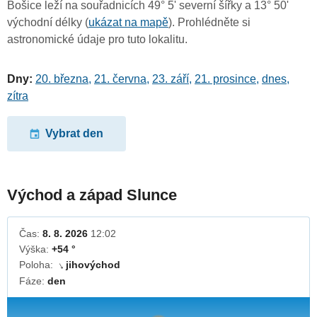
Bošice leží na souřadnicích 49° 5' severní šířky a 13° 50'
východní délky (
ukázat na mapě
). Prohlédněte si
astronomické údaje pro tuto lokalitu.
Dny:
20. března
,
21. června
,
23. září
,
21. prosince
,
dnes
,
zítra
Vybrat den
Východ a západ Slunce
Čas:
8. 8. 2026
12:02
Výška:
+54 °
Poloha:
jihovýchod
↓
Fáze:
den