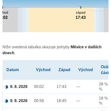
ýchod
západ
0:02
17:43
Níže uvedená tabulka ukazuje pohyby
Měsíce v dalších
dnech
.
Ozář
Datum
Východ
Západ
Východ
část
28 % a
8. 8. 2026
00:02
17:43
—
%
18 % a
9. 8. 2026
00:58
18:45
—
%