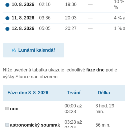
10 % a
10. 8. 2026
02:10
19:30
—
%
11. 8. 2026
03:36
20:03
—
4 % až
12. 8. 2026
05:05
20:27
—
1 % až
Lunární kalendář
Níže uvedená tabulka ukazuje jednotlivé
fáze dne
podle
výšky Slunce nad obzorem.
Fáze dne 8. 8. 2026
Trvání
Délka
00:00 až
3 hod. 29
noc
03:28
min.
03:28 až
astronomický soumrak
56 min.
04:24