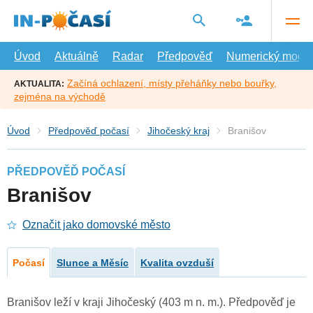
Přejít
na
hlavní
obsah
Úvod
Aktuálně
Radar
Předpověď
Numerický model
Začíná ochlazení, místy přeháňky nebo bouřky,
AKTUALITA:
zejména na východě
Úvod
Předpověď počasí
Jihočeský kraj
Branišov
PŘEDPOVĚĎ POČASÍ
Branišov
Označit jako domovské město
Počasí
Slunce a Měsíc
Kvalita ovzduší
Branišov leží v kraji Jihočeský (403 m n. m.). Předpověď je