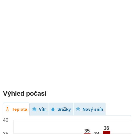
Výhled počasí
Teplota
Vítr
Srážky
Nový sníh
40
36
35
34
35