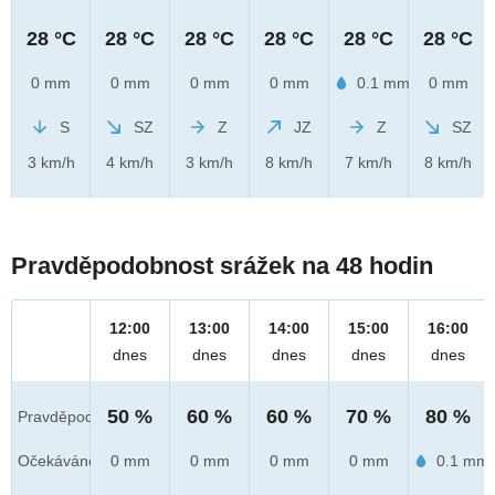
28 °C
28 °C
28 °C
28 °C
28 °C
28 °C
0 mm
0 mm
0 mm
0 mm
0.1 mm
0 mm
S
SZ
Z
JZ
Z
SZ
3 km/h
4 km/h
3 km/h
8 km/h
7 km/h
8 km/h
Pravděpodobnost srážek na 48 hodin
12:00
13:00
14:00
15:00
16:00
dnes
dnes
dnes
dnes
dnes
50 %
60 %
60 %
70 %
80 %
Pravděpod.
Očekáváno
0 mm
0 mm
0 mm
0 mm
0.1 mm