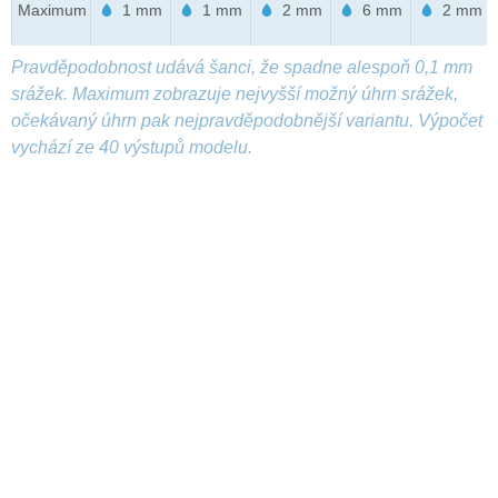
Maximum
1 mm
1 mm
2 mm
6 mm
2 mm
Pravděpodobnost udává šanci, že spadne alespoň 0,1 mm
srážek. Maximum zobrazuje nejvyšší možný úhrn srážek,
očekávaný úhrn pak nejpravděpodobnější variantu. Výpočet
vychází ze 40 výstupů modelu.