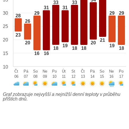
33
33
31
31
29
29
29
30
28
26
25
23
20
21
20
20
19
19
18
18
18
18
15
16
16
10
Čt
Pá
So
Ne
Po
Út
St
Čt
Pá
So
Ne
Po
06
07
08
09
10
11
12
13
14
15
16
17
Graf zobrazuje nejvyšší a nejnižší denní teploty v průběhu
příštích dnů.