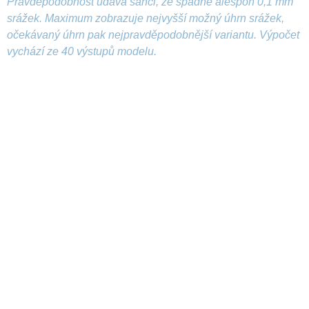
Pravděpodobnost udává šanci, že spadne alespoň 0,1 mm
srážek. Maximum zobrazuje nejvyšší možný úhrn srážek,
očekávaný úhrn pak nejpravděpodobnější variantu. Výpočet
vychází ze 40 výstupů modelu.