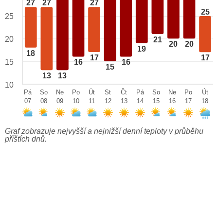
27
27
27
25
25
20
21
20
20
19
18
17
17
15
16
16
15
13
13
10
Pá
So
Ne
Po
Út
St
Čt
Pá
So
Ne
Po
Út
07
08
09
10
11
12
13
14
15
16
17
18
Graf zobrazuje nejvyšší a nejnižší denní teploty v průběhu
příštích dnů.