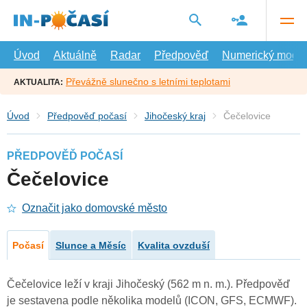
Přejít
na
hlavní
obsah
Úvod
Aktuálně
Radar
Předpověď
Numerický model
Převážně slunečno s letními teplotami
AKTUALITA:
Úvod
Předpověď počasí
Jihočeský kraj
Čečelovice
PŘEDPOVĚĎ POČASÍ
Čečelovice
Označit jako domovské město
Počasí
Slunce a Měsíc
Kvalita ovzduší
Čečelovice leží v kraji Jihočeský (562 m n. m.). Předpověď
je sestavena podle několika modelů (ICON, GFS, ECMWF).