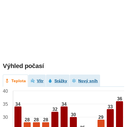
Výhled počasí
Teplota
Vítr
Srážky
Nový sníh
40
36
34
34
35
33
32
30
29
30
28
28
28