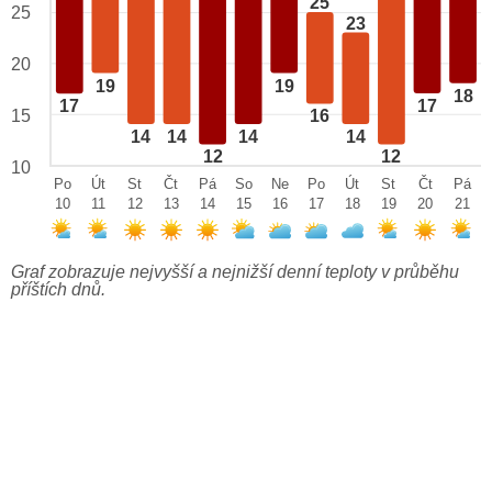
25
25
23
20
19
19
18
17
17
15
16
14
14
14
14
12
12
10
Po
Út
St
Čt
Pá
So
Ne
Po
Út
St
Čt
Pá
10
11
12
13
14
15
16
17
18
19
20
21
Graf zobrazuje nejvyšší a nejnižší denní teploty v průběhu
příštích dnů.