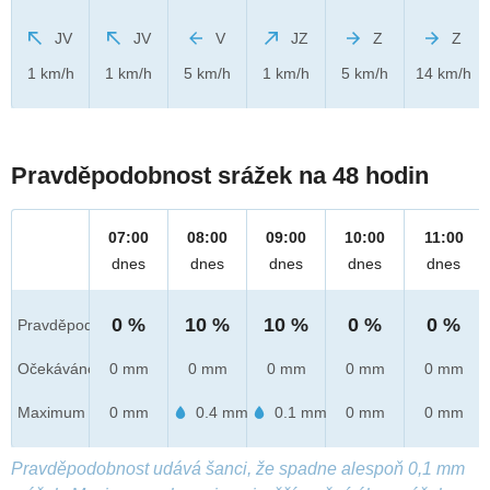
JV
JV
V
JZ
Z
Z
1 km/h
1 km/h
5 km/h
1 km/h
5 km/h
14 km/h
Pravděpodobnost srážek na 48 hodin
07:00
08:00
09:00
10:00
11:00
dnes
dnes
dnes
dnes
dnes
0 %
10 %
10 %
0 %
0 %
Pravděpod.
Očekáváno
0 mm
0 mm
0 mm
0 mm
0 mm
Maximum
0 mm
0.4 mm
0.1 mm
0 mm
0 mm
Pravděpodobnost udává šanci, že spadne alespoň 0,1 mm