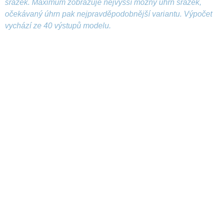
srážek. Maximum zobrazuje nejvyšší možný úhrn srážek,
očekávaný úhrn pak nejpravděpodobnější variantu. Výpočet
vychází ze 40 výstupů modelu.