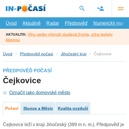
Přejít
na
hlavní
obsah
Úvod
Aktuálně
Radar
Předpověď
Numerický model
Vlnu veder přeruší studená fronta, zítra teploty
AKTUALITA:
klesnou
Úvod
Předpověď počasí
Jihočeský kraj
Čejkovice
PŘEDPOVĚĎ POČASÍ
Čejkovice
Označit jako domovské město
Počasí
Slunce a Měsíc
Kvalita ovzduší
Čejkovice leží v kraji Jihočeský (389 m n. m.). Předpověď je