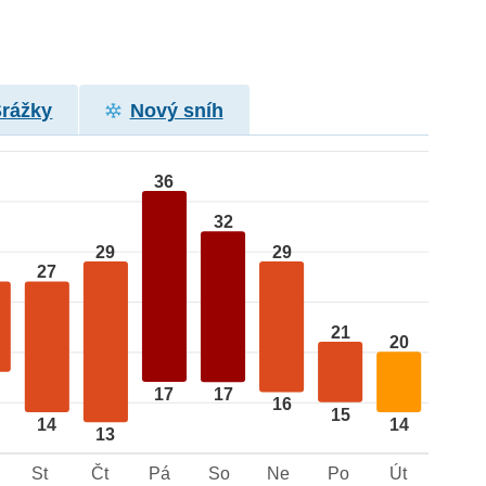
Srážky
Nový sníh
36
32
29
29
27
21
20
17
17
16
15
14
14
13
St
Čt
Pá
So
Ne
Po
Út