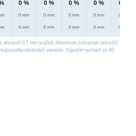
 %
0 %
0 %
0 %
0 %
0 %
mm
0 mm
0 mm
0 mm
0 mm
0 mm
mm
0 mm
0 mm
0 mm
0 mm
0 mm
e alespoň 0,1 mm srážek. Maximum zobrazuje nejvyšší
nejpravděpodobnější variantu. Výpočet vychází ze 40