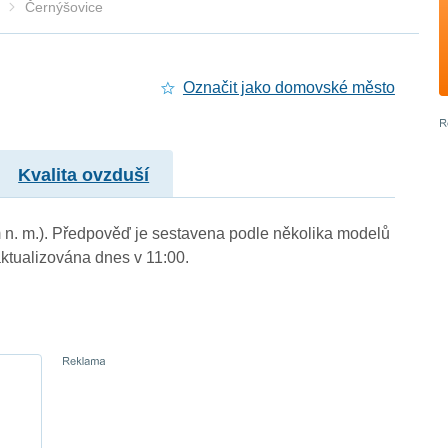
Černýšovice
Označit jako domovské město
Kvalita ovzduší
m n. m.). Předpověď je sestavena podle několika modelů
tualizována dnes v 11:00.