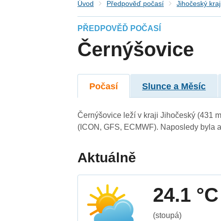
Úvod
Předpověď počasí
Jihočeský kraj
PŘEDPOVĚĎ POČASÍ
Černýšovice
Počasí
Slunce a Měsíc
Černýšovice leží v kraji Jihočeský (431 
(ICON, GFS, ECMWF). Naposledy byla ak
Aktuálně
24.1 °C
(stoupá)