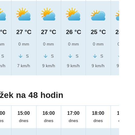
 °C
27 °C
27 °C
26 °C
25 °C
24 °C
mm
0 mm
0 mm
0 mm
0 mm
0 mm
S
S
S
S
S
S
m/h
7 km/h
9 km/h
9 km/h
9 km/h
9 km/h
žek na 48 hodin
:00
15:00
16:00
17:00
18:00
19:00
es
dnes
dnes
dnes
dnes
dnes