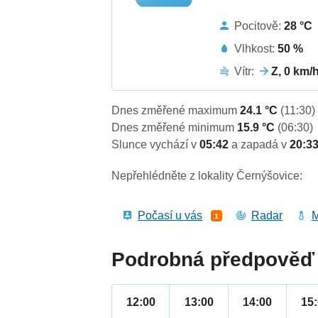
Pocitově:
28 °C
Vlhkost:
50 %
Vítr:
Z, 0 km/
Dnes změřené maximum
24.1 °C
(11:30)
Dnes změřené minimum
15.9 °C
(06:30)
Slunce vychází v
05:42
a zapadá v
20:3
Nepřehlédněte z lokality Černýšovice:
Počasí u vás
Radar
M
1
Podrobná předpověď 
12:00
13:00
14:00
15