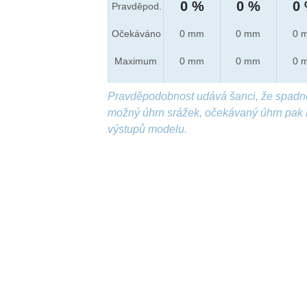
0 %
0 %
0
Pravděpod.
Očekáváno
0 mm
0 mm
0 
Maximum
0 mm
0 mm
0 
Pravděpodobnost udává šanci, že spadn
možný úhrn srážek, očekávaný úhrn pak 
výstupů modelu.