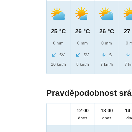
25 °C
26 °C
26 °C
27
0 mm
0 mm
0 mm
0 
SV
SV
S
10 km/h
8 km/h
7 km/h
7 k
Pravděpodobnost srá
12:00
13:00
14
dnes
dnes
dn