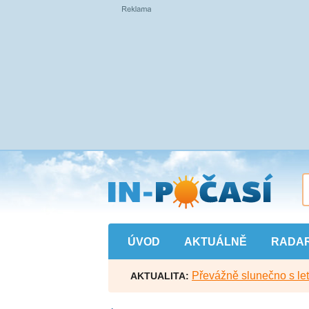
Přejít
na
hlavní
obsah
ÚVOD
AKTUÁLNĚ
RADA
Převážně slunečno s let
AKTUALITA: