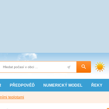
R
PŘEDPOVĚĎ
NUMERICKÝ
MODEL
ŘEKY
ními teplotami