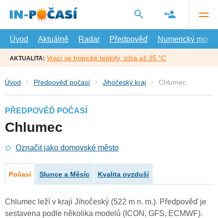
Přejít
na
hlavní
obsah
Úvod
Aktuálně
Radar
Předpověď
Numerický model
Vrací se tropické teploty, zítra až 35 °C
AKTUALITA:
Úvod
Předpověď počasí
Jihočeský kraj
Chlumec
PŘEDPOVĚĎ POČASÍ
Chlumec
Označit jako domovské město
Počasí
Slunce a Měsíc
Kvalita ovzduší
Chlumec leží v kraji Jihočeský (522 m n. m.). Předpověď je
sestavena podle několika modelů (ICON, GFS, ECMWF).