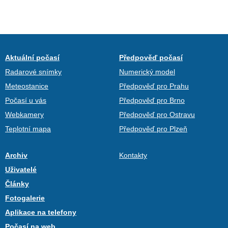
Aktuální počasí
Předpověď počasí
Radarové snímky
Numerický model
Meteostanice
Předpověď pro Prahu
Počasí u vás
Předpověď pro Brno
Webkamery
Předpověď pro Ostravu
Teplotní mapa
Předpověď pro Plzeň
Archiv
Kontakty
Uživatelé
Články
Fotogalerie
Aplikace na telefony
Počasí na web