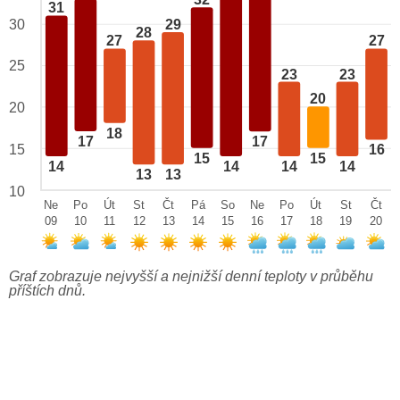
32
31
29
30
28
27
27
25
23
23
20
20
18
17
17
15
16
15
15
14
14
14
14
13
13
10
Ne
Po
Út
St
Čt
Pá
So
Ne
Po
Út
St
Čt
09
10
11
12
13
14
15
16
17
18
19
20
Graf zobrazuje nejvyšší a nejnižší denní teploty v průběhu
příštích dnů.