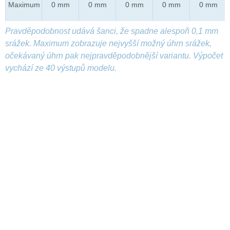
Maximum
0 mm
0 mm
0 mm
0 mm
0 mm
Pravděpodobnost udává šanci, že spadne alespoň 0,1 mm
srážek. Maximum zobrazuje nejvyšší možný úhrn srážek,
očekávaný úhrn pak nejpravděpodobnější variantu. Výpočet
vychází ze 40 výstupů modelu.