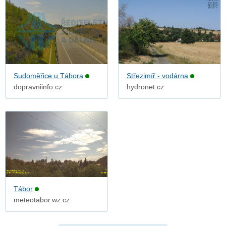
Sudoměřice u Tábora
Střezimíř - vodárna
dopravniinfo.cz
hydronet.cz
Tábor
meteotabor.wz.cz