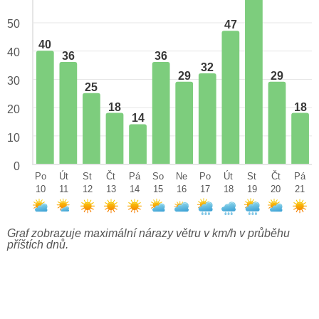
50
47
40
40
36
36
32
29
29
30
25
18
18
20
14
10
0
Po
Út
St
Čt
Pá
So
Ne
Po
Út
St
Čt
Pá
10
11
12
13
14
15
16
17
18
19
20
21
Graf zobrazuje maximální nárazy větru v km/h v průběhu
příštích dnů.