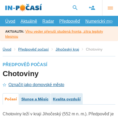
Přejít
na
hlavní
obsah
Úvod
Aktuálně
Radar
Předpověď
Numerický model
Vlnu veder přeruší studená fronta, zítra teploty
AKTUALITA:
klesnou
Úvod
Předpověď počasí
Jihočeský kraj
Chotoviny
PŘEDPOVĚĎ POČASÍ
Chotoviny
Označit jako domovské město
Počasí
Slunce a Měsíc
Kvalita ovzduší
Chotoviny leží v kraji Jihočeský (552 m n. m.). Předpověď je