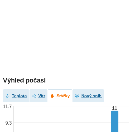
Výhled počasí
Teplota
Vítr
Srážky
Nový sníh
11.7
11
9.3