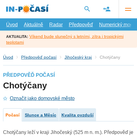
Přejít
na
hlavní
obsah
Úvod
Aktuálně
Radar
Předpověď
Numerický model
Víkend bude slunečný s letními, zítra i tropickými
AKTUALITA:
teplotami
Úvod
Předpověď počasí
Jihočeský kraj
Chotýčany
PŘEDPOVĚĎ POČASÍ
Chotýčany
Označit jako domovské město
Počasí
Slunce a Měsíc
Kvalita ovzduší
Chotýčany leží v kraji Jihočeský (525 m n. m.). Předpověď je