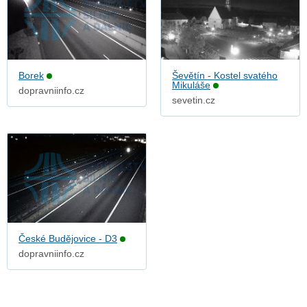
Borek
Ševětín - Kostel svatého
Mikuláše
dopravniinfo.cz
sevetin.cz
České Budějovice - D3
dopravniinfo.cz