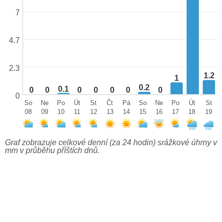
7
4.7
2.3
1.2
1
0.2
0.1
0
0
0
0
0
0
0
0
So
Ne
Po
Út
St
Čt
Pá
So
Ne
Po
Út
St
08
09
10
11
12
13
14
15
16
17
18
19
Graf zobrazuje celkové denní (za 24 hodin) srážkové úhrny v
mm v průběhu příštích dnů.