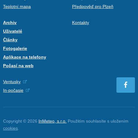
Teplotní mapa
Předpověď pro Plzeň
Archiv
Kontakty
Uživatelé
Články
Fotogalerie
Aplikace na telefony
Počasí na web
Ventusky
In-počasie
Copyright © 2026
InMeteo, s.r.o.
Použitím souhlasíte s uložením
cookies
.