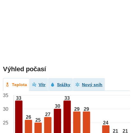
Výhled počasí
Teplota
Vítr
Srážky
Nový sníh
35
33
33
30
29
29
30
27
26
25
24
25
21
21