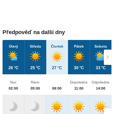
Předpověď na další dny
Úterý
Středa
Čtvrtek
Pátek
Sobota
26 °C
25 °C
27 °C
30 °C
33 °C
Noc
Ráno
Dopoledne
Odpoledne
02:00
05:00
08:00
11:00
14:00