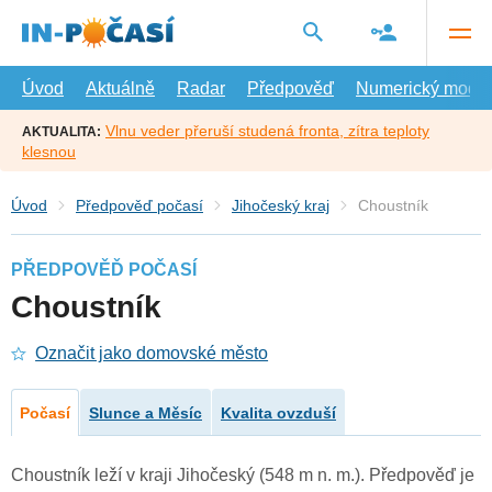
Přejít
na
hlavní
obsah
Úvod
Aktuálně
Radar
Předpověď
Numerický model
Vlnu veder přeruší studená fronta, zítra teploty
AKTUALITA:
klesnou
Úvod
Předpověď počasí
Jihočeský kraj
Choustník
PŘEDPOVĚĎ POČASÍ
Choustník
Označit jako domovské město
Počasí
Slunce a Měsíc
Kvalita ovzduší
Choustník leží v kraji Jihočeský (548 m n. m.). Předpověď je