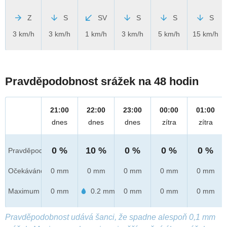
Z
S
SV
S
S
S
3 km/h
3 km/h
1 km/h
3 km/h
5 km/h
15 km/h
Pravděpodobnost srážek na 48 hodin
21:00
22:00
23:00
00:00
01:00
dnes
dnes
dnes
zítra
zítra
0 %
10 %
0 %
0 %
0 %
Pravděpod.
Očekáváno
0 mm
0 mm
0 mm
0 mm
0 mm
Maximum
0 mm
0.2 mm
0 mm
0 mm
0 mm
Pravděpodobnost udává šanci, že spadne alespoň 0,1 mm