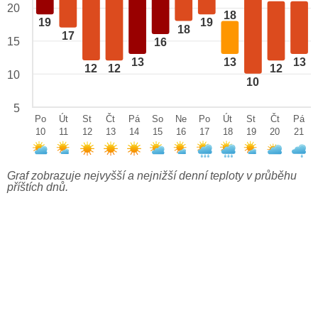
20
18
19
19
18
17
15
16
13
13
13
12
12
12
10
10
5
Po
Út
St
Čt
Pá
So
Ne
Po
Út
St
Čt
Pá
10
11
12
13
14
15
16
17
18
19
20
21
Graf zobrazuje nejvyšší a nejnižší denní teploty v průběhu
příštích dnů.