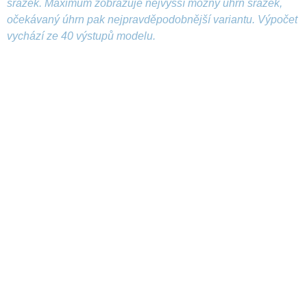
srážek. Maximum zobrazuje nejvyšší možný úhrn srážek,
očekávaný úhrn pak nejpravděpodobnější variantu. Výpočet
vychází ze 40 výstupů modelu.