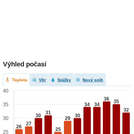
Výhled počasí
Teplota
Vítr
Srážky
Nový sníh
40
36
35
34
34
35
32
31
30
30
29
30
27
26
25
25