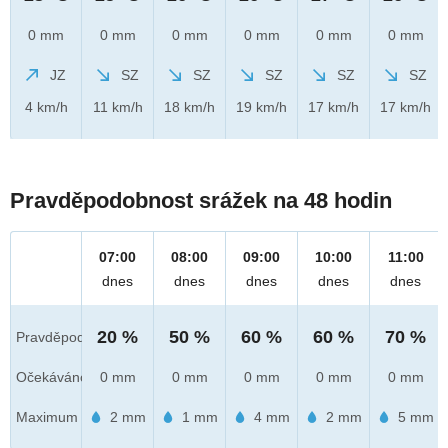
0 mm
0 mm
0 mm
0 mm
0 mm
0 mm
JZ
SZ
SZ
SZ
SZ
SZ
4 km/h
11 km/h
18 km/h
19 km/h
17 km/h
17 km/h
Pravděpodobnost srážek na 48 hodin
07:00
08:00
09:00
10:00
11:00
dnes
dnes
dnes
dnes
dnes
20 %
50 %
60 %
60 %
70 %
Pravděpod.
Očekáváno
0 mm
0 mm
0 mm
0 mm
0 mm
Maximum
2 mm
1 mm
4 mm
2 mm
5 mm