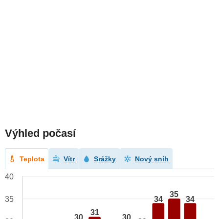
Výhled počasí
Teplota
Vítr
Srážky
Nový sníh
40
35
34
34
35
31
30
30