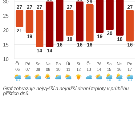
29
30
27
27
27
27
27
25
20
21
20
19
19
18
18
15
16
16
16
16
14
14
10
Čt
Pá
So
Ne
Po
Út
St
Čt
Pá
So
Ne
Po
06
07
08
09
10
11
12
13
14
15
16
17
Graf zobrazuje nejvyšší a nejnižší denní teploty v průběhu
příštích dnů.