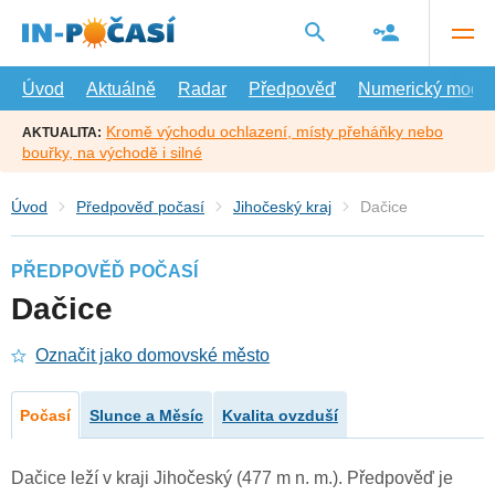
Přejít
na
hlavní
obsah
Úvod
Aktuálně
Radar
Předpověď
Numerický model
Kromě východu ochlazení, místy přeháňky nebo
AKTUALITA:
bouřky, na východě i silné
Úvod
Předpověď počasí
Jihočeský kraj
Dačice
PŘEDPOVĚĎ POČASÍ
Dačice
Označit jako domovské město
Počasí
Slunce a Měsíc
Kvalita ovzduší
Dačice leží v kraji Jihočeský (477 m n. m.). Předpověď je