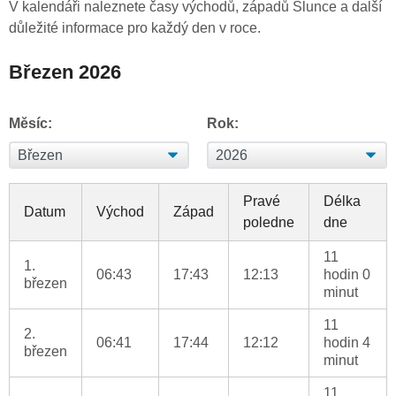
V kalendáři naleznete časy východů, západů Slunce a další
důležité informace pro každý den v roce.
Březen 2026
Měsíc:
Rok:
Pravé
Délka
Datum
Východ
Západ
poledne
dne
11
1.
06:43
17:43
12:13
hodin 0
březen
minut
11
2.
06:41
17:44
12:12
hodin 4
březen
minut
11