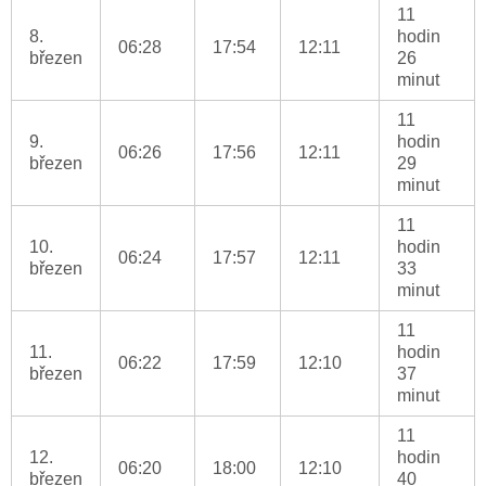
11
8.
hodin
06:28
17:54
12:11
březen
26
minut
11
9.
hodin
06:26
17:56
12:11
březen
29
minut
11
10.
hodin
06:24
17:57
12:11
březen
33
minut
11
11.
hodin
06:22
17:59
12:10
březen
37
minut
11
12.
hodin
06:20
18:00
12:10
březen
40