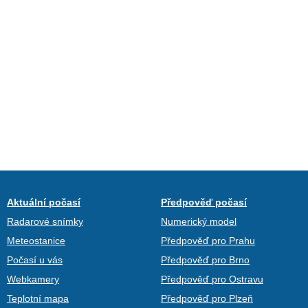
Aktuální počasí
Předpověď počasí
Radarové snímky
Numerický model
Meteostanice
Předpověď pro Prahu
Počasí u vás
Předpověď pro Brno
Webkamery
Předpověď pro Ostravu
Teplotní mapa
Předpověď pro Plzeň