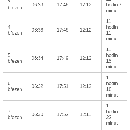
3.
06:39
17:46
12:12
hodin 7
březen
minut
11
4.
hodin
06:36
17:48
12:12
březen
11
minut
11
5.
hodin
06:34
17:49
12:12
březen
15
minut
11
6.
hodin
06:32
17:51
12:12
březen
18
minut
11
7.
hodin
06:30
17:52
12:11
březen
22
minut