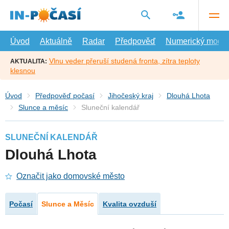
Přejít
na
hlavní
obsah
Úvod
Aktuálně
Radar
Předpověď
Numerický model
Vlnu veder přeruší studená fronta, zítra teploty
AKTUALITA:
klesnou
Úvod
Předpověď počasí
Jihočeský kraj
Dlouhá Lhota
Slunce a měsíc
Sluneční kalendář
SLUNEČNÍ KALENDÁŘ
Dlouhá Lhota
Označit jako domovské město
Počasí
Slunce a Měsíc
Kvalita ovzduší