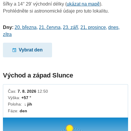
šířky a 14° 29' východní délky (
ukázat na mapě
).
Prohlédněte si astronomické údaje pro tuto lokalitu.
Dny:
20. března
,
21. června
,
23. září
,
21. prosince
,
dnes
,
zítra
Vybrat den
Východ a západ Slunce
Čas:
7. 8. 2026
12:50
Výška:
+57 °
Poloha:
jih
↓
Fáze:
den