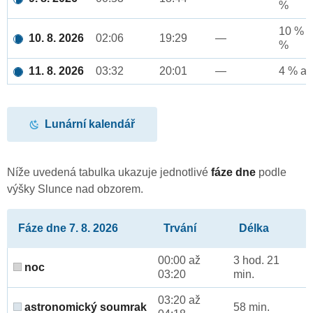
%
10 % a
10. 8. 2026
02:06
19:29
—
%
11. 8. 2026
03:32
20:01
—
4 % až
Lunární kalendář
Níže uvedená tabulka ukazuje jednotlivé
fáze dne
podle
výšky Slunce nad obzorem.
Fáze dne 7. 8. 2026
Trvání
Délka
00:00 až
3 hod. 21
noc
03:20
min.
03:20 až
astronomický soumrak
58 min.