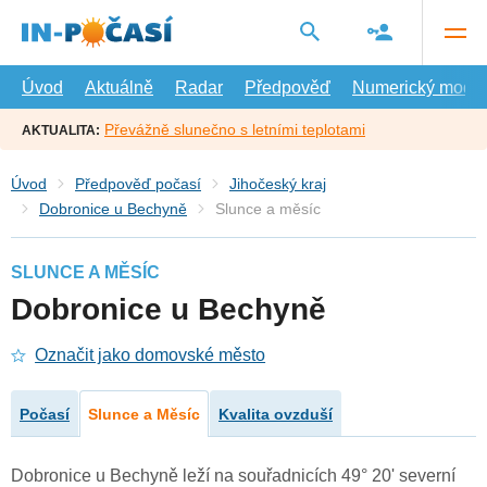
Přejít
na
hlavní
obsah
Úvod
Aktuálně
Radar
Předpověď
Numerický model
Převážně slunečno s letními teplotami
AKTUALITA:
Úvod
Předpověď počasí
Jihočeský kraj
Dobronice u Bechyně
Slunce a měsíc
SLUNCE A MĚSÍC
Dobronice u Bechyně
Označit jako domovské město
Počasí
Slunce a Měsíc
Kvalita ovzduší
Dobronice u Bechyně leží na souřadnicích 49° 20' severní