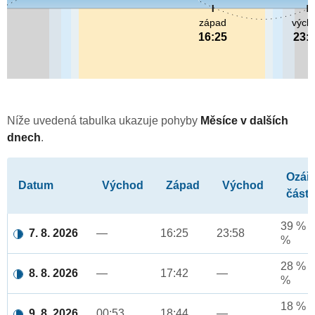
západ
vých
16:25
23:
Níže uvedená tabulka ukazuje pohyby
Měsíce v dalších
dnech
.
Ozář
Datum
Východ
Západ
Východ
část
39 % a
7. 8. 2026
—
16:25
23:58
%
28 % a
8. 8. 2026
—
17:42
—
%
18 % a
9. 8. 2026
00:53
18:44
—