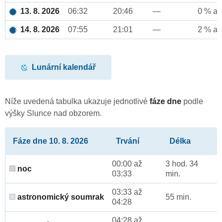
13. 8. 2026
06:32
20:46
—
0 % až
14. 8. 2026
07:55
21:01
—
2 % až
Lunární kalendář
Níže uvedená tabulka ukazuje jednotlivé
fáze dne
podle
výšky Slunce nad obzorem.
Fáze dne 10. 8. 2026
Trvání
Délka
00:00 až
3 hod. 34
noc
03:33
min.
03:33 až
astronomický soumrak
55 min.
04:28
04:28 až