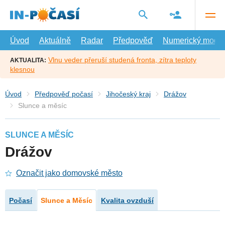
Přejít
na
hlavní
obsah
Úvod
Aktuálně
Radar
Předpověď
Numerický model
Vlnu veder přeruší studená fronta, zítra teploty
AKTUALITA:
klesnou
Úvod
Předpověď počasí
Jihočeský kraj
Drážov
Slunce a měsíc
SLUNCE A MĚSÍC
Drážov
Označit jako domovské město
Počasí
Slunce a Měsíc
Kvalita ovzduší