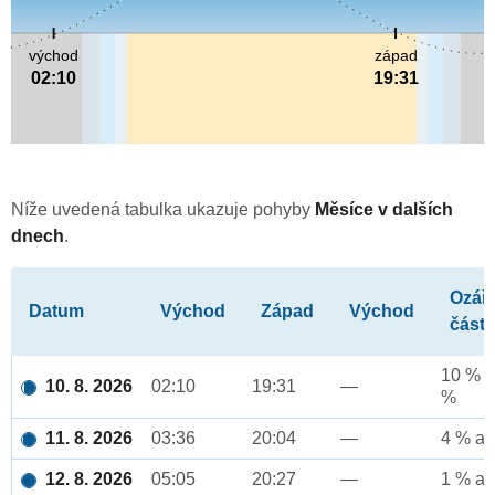
východ
západ
02:10
19:31
Níže uvedená tabulka ukazuje pohyby
Měsíce v dalších
dnech
.
Ozář
Datum
Východ
Západ
Východ
část
10 % a
10. 8. 2026
02:10
19:31
—
%
11. 8. 2026
03:36
20:04
—
4 % až
12. 8. 2026
05:05
20:27
—
1 % až