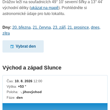
Drážov leží na souřadnicích 49° 10' severní šířky a 13° 44'
východní délky (
ukázat na mapě
). Prohlédněte si
astronomické údaje pro tuto lokalitu.
Dny:
20. března
,
21. června
,
23. září
,
21. prosince
,
dnes
,
zítra
Vybrat den
Východ a západ Slunce
Čas:
10. 8. 2026
12:00
Výška:
+53 °
Poloha:
jihovýchod
↓
Fáze:
den