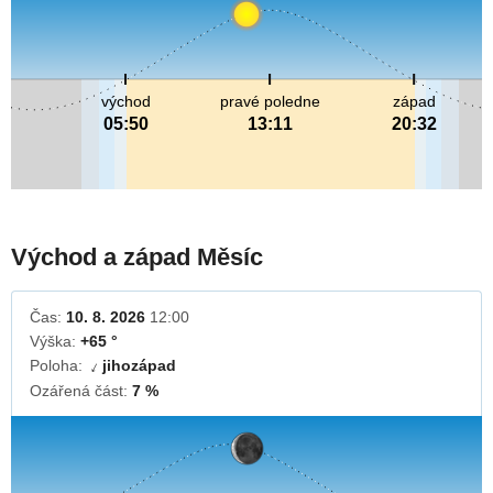
východ
pravé poledne
západ
05:50
13:11
20:32
Východ a západ Měsíc
Čas:
10. 8. 2026
12:00
Výška:
+65 °
Poloha:
jihozápad
↓
Ozářená část:
7 %