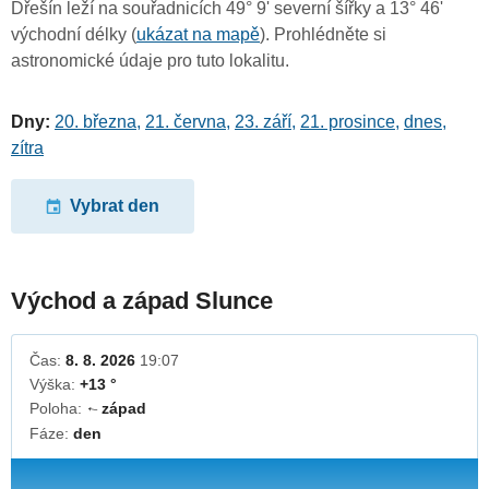
Dřešín leží na souřadnicích 49° 9' severní šířky a 13° 46'
východní délky (
ukázat na mapě
). Prohlédněte si
astronomické údaje pro tuto lokalitu.
Dny:
20. března
,
21. června
,
23. září
,
21. prosince
,
dnes
,
zítra
Vybrat den
Východ a západ Slunce
Čas:
8. 8. 2026
19:07
Výška:
+13 °
Poloha:
západ
↓
Fáze:
den