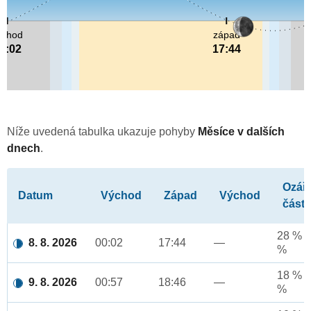
ýchod
západ
0:02
17:44
Níže uvedená tabulka ukazuje pohyby
Měsíce v dalších
dnech
.
Ozář
Datum
Východ
Západ
Východ
část
28 % a
8. 8. 2026
00:02
17:44
—
%
18 % a
9. 8. 2026
00:57
18:46
—
%