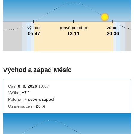
východ
pravé poledne
západ
05:47
13:11
20:36
Východ a západ Měsíc
Čas:
8. 8. 2026
19:07
Výška:
−7 °
Poloha:
severozápad
↓
Ozářená část:
20 %