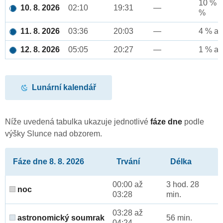
10 % a
10. 8. 2026
02:10
19:31
—
%
11. 8. 2026
03:36
20:03
—
4 % až
12. 8. 2026
05:05
20:27
—
1 % až
Lunární kalendář
Níže uvedená tabulka ukazuje jednotlivé
fáze dne
podle
výšky Slunce nad obzorem.
Fáze dne 8. 8. 2026
Trvání
Délka
00:00 až
3 hod. 28
noc
03:28
min.
03:28 až
astronomický soumrak
56 min.
04:24