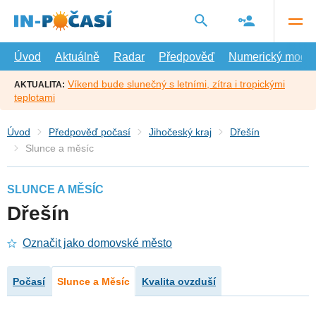
Přejít
na
hlavní
obsah
Úvod
Aktuálně
Radar
Předpověď
Numerický model
Víkend bude slunečný s letními, zítra i tropickými
AKTUALITA:
teplotami
Úvod
Předpověď počasí
Jihočeský kraj
Dřešín
Slunce a měsíc
SLUNCE A MĚSÍC
Dřešín
Označit jako domovské město
Počasí
Slunce a Měsíc
Kvalita ovzduší