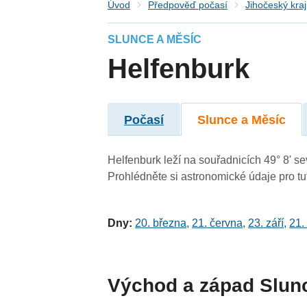
Úvod
Předpověď počasí
Jihočeský kraj
SLUNCE A MĚSÍC
Helfenburk
Počasí
Slunce a Měsíc
Helfenburk leží na souřadnicích 49° 8' sev
Prohlédněte si astronomické údaje pro tut
Dny:
20. března
,
21. června
,
23. září
,
21.
Východ a západ Slun