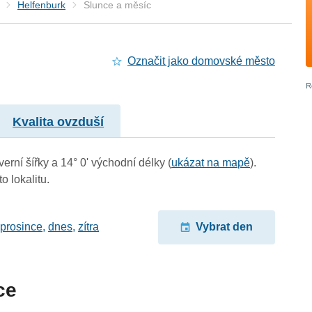
Helfenburk
Slunce a měsíc
Označit jako domovské město
Kvalita ovzduší
erní šířky a 14° 0' východní délky (
ukázat na mapě
).
o lokalitu.
 prosince
,
dnes
,
zítra
Vybrat den
ce