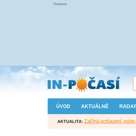
Přejít
na
hlavní
obsah
ÚVOD
AKTUÁLNĚ
RADA
Začíná ochlazení, míst
AKTUALITA: