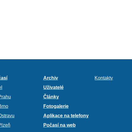
así
Archiv
Kontakty
l
Uživatelé
Prahu
Články
Brno
Fotogalerie
Ostravu
Aplikace na telefony
Plzeň
Počasí na web