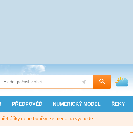
R
PŘEDPOVĚĎ
NUMERICKÝ
MODEL
ŘEKY
y přeháňky nebo bouřky, zejména na východě