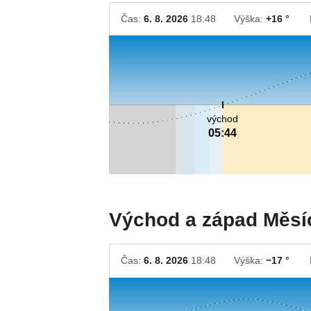
Čas:
6. 8. 2026
18:48
Výška:
+16 °
východ
05:44
Východ a západ Měsí
Čas:
6. 8. 2026
18:48
Výška:
−17 °