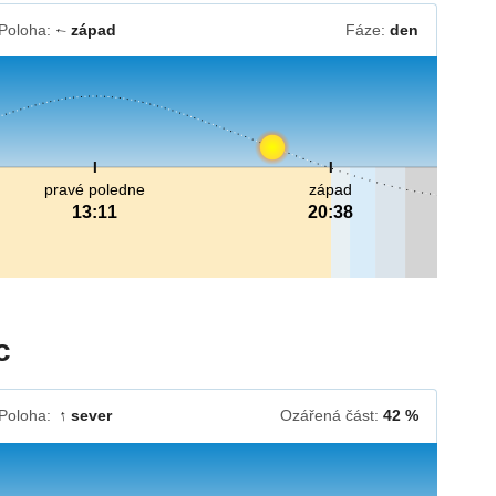
Poloha:
západ
Fáze:
den
↓
pravé poledne
západ
13:11
20:38
c
Poloha:
sever
Ozářená část:
42 %
↓