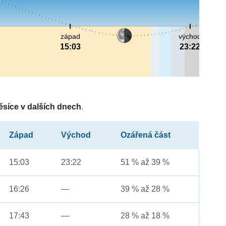
západ
východ
15:03
23:22
ěsíce v dalších dnech
.
Západ
Východ
Ozářená část
15:03
23:22
51 % až 39 %
16:26
—
39 % až 28 %
17:43
—
28 % až 18 %