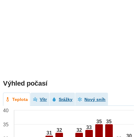
Výhled počasí
Teplota
Vítr
Srážky
Nový sníh
40
35
35
35
33
32
32
31
30