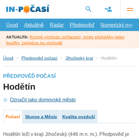
Přejít
na
hlavní
obsah
Úvod
Aktuálně
Radar
Předpověď
Numerický model
Kromě východu ochlazení, místy přeháňky nebo
AKTUALITA:
bouřky, zejména na východě
Úvod
Předpověď počasí
Jihočeský kraj
Hodětín
PŘEDPOVĚĎ POČASÍ
Hodětín
Označit jako domovské město
Počasí
Slunce a Měsíc
Kvalita ovzduší
Hodětín leží v kraji Jihočeský (446 m n. m.). Předpověď je