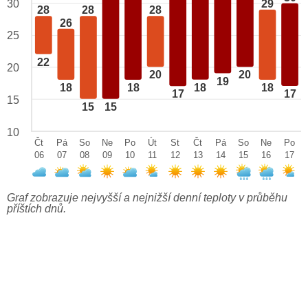
29
30
28
28
28
26
25
22
20
20
20
19
18
18
18
18
17
17
15
15
15
10
Čt
Pá
So
Ne
Po
Út
St
Čt
Pá
So
Ne
Po
06
07
08
09
10
11
12
13
14
15
16
17
Graf zobrazuje nejvyšší a nejnižší denní teploty v průběhu
příštích dnů.