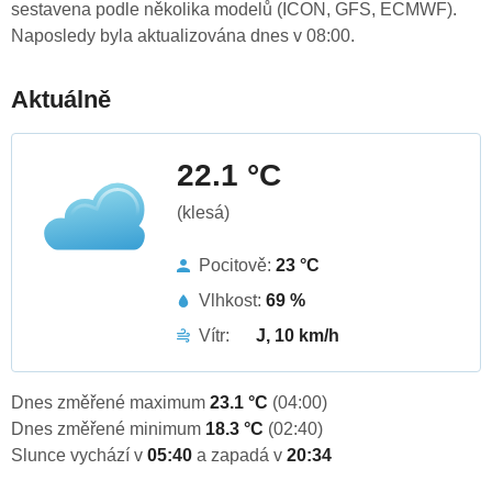
sestavena podle několika modelů (ICON, GFS, ECMWF).
Naposledy byla aktualizována dnes v 08:00.
Aktuálně
22.1 °C
(klesá)
Pocitově:
23 °C
Vlhkost:
69 %
Vítr:
J, 10 km/h
Dnes změřené maximum
23.1 °C
(04:00)
Dnes změřené minimum
18.3 °C
(02:40)
Slunce vychází v
05:40
a zapadá v
20:34