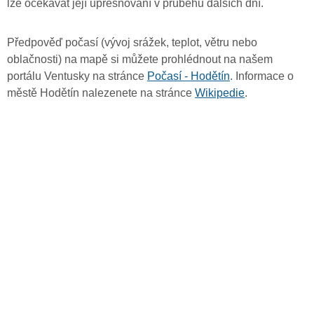
lze očekávat její upřesňování v průběhu dalších dní.
Předpověď počasí (vývoj srážek, teplot, větru nebo
oblačnosti) na mapě si můžete prohlédnout na našem
portálu Ventusky na stránce
Počasí - Hodětín
. Informace o
městě Hodětín nalezenete na stránce
Wikipedie
.