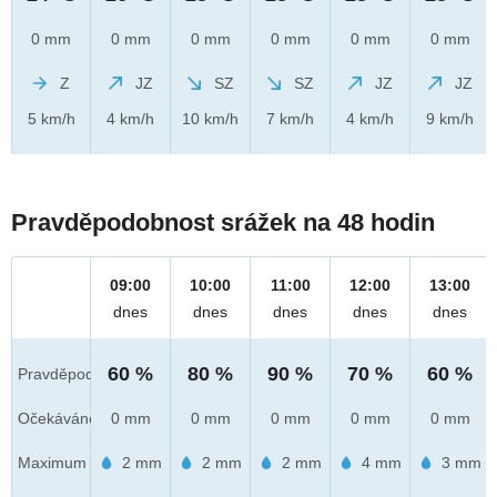
0 mm
0 mm
0 mm
0 mm
0 mm
0 mm
Z
JZ
SZ
SZ
JZ
JZ
5 km/h
4 km/h
10 km/h
7 km/h
4 km/h
9 km/h
Pravděpodobnost srážek na 48 hodin
09:00
10:00
11:00
12:00
13:00
dnes
dnes
dnes
dnes
dnes
60 %
80 %
90 %
70 %
60 %
Pravděpod.
Očekáváno
0 mm
0 mm
0 mm
0 mm
0 mm
Maximum
2 mm
2 mm
2 mm
4 mm
3 mm