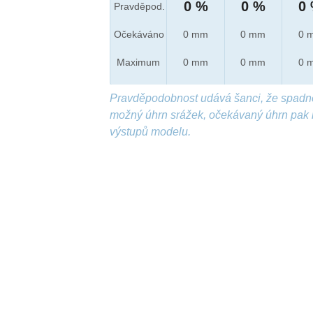
0 %
0 %
0
Pravděpod.
Očekáváno
0 mm
0 mm
0 
Maximum
0 mm
0 mm
0 
Pravděpodobnost udává šanci, že spadn
možný úhrn srážek, očekávaný úhrn pak 
výstupů modelu.