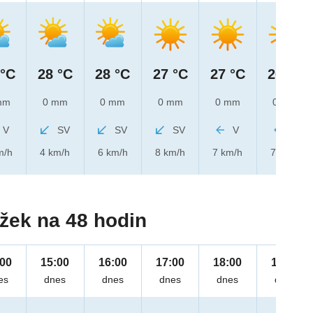
 °C
28 °C
28 °C
27 °C
27 °C
26 °C
mm
0 mm
0 mm
0 mm
0 mm
0 mm
V
SV
SV
SV
V
V
m/h
4 km/h
6 km/h
8 km/h
7 km/h
7 km/h
žek na 48 hodin
:00
15:00
16:00
17:00
18:00
19:00
es
dnes
dnes
dnes
dnes
dnes