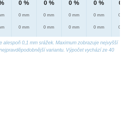
 %
0 %
0 %
0 %
0 %
0 %
mm
0 mm
0 mm
0 mm
0 mm
0 mm
mm
0 mm
0 mm
0 mm
0 mm
0 mm
e alespoň 0,1 mm srážek. Maximum zobrazuje nejvyšší
nejpravděpodobnější variantu. Výpočet vychází ze 40