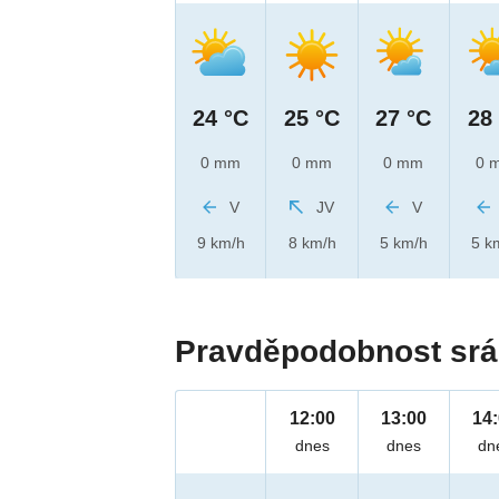
24 °C
25 °C
27 °C
28
0 mm
0 mm
0 mm
0 
V
JV
V
9 km/h
8 km/h
5 km/h
5 k
Pravděpodobnost srá
12:00
13:00
14
dnes
dnes
dn