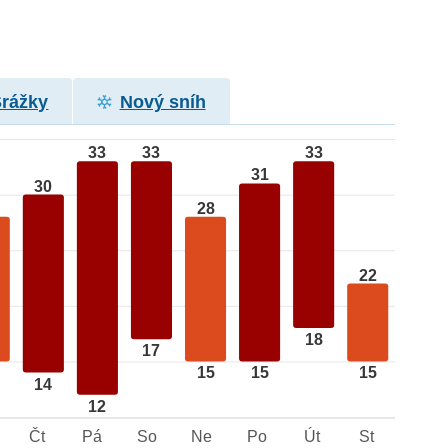
Srážky
Nový sníh
33
33
33
31
30
28
22
18
17
15
15
15
14
12
Čt
Pá
So
Ne
Po
Út
St