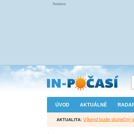
Přejít
na
hlavní
obsah
ÚVOD
AKTUÁLNĚ
RADA
Víkend bude slunečný s l
AKTUALITA: