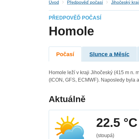
Úvod
Předpověď počasí
Jihočeský kraj
PŘEDPOVĚĎ POČASÍ
Homole
Počasí
Slunce a Měsíc
Homole leží v kraji Jihočeský (415 m n.
(ICON, GFS, ECMWF). Naposledy byla ak
Aktuálně
22.5 °C
(stoupá)