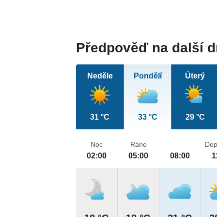
Předpověď na další 
Neděle
Pondělí
Úterý
31 °C
33 °C
29 °C
Noc
Ráno
Dop
02:00
05:00
08:00
1