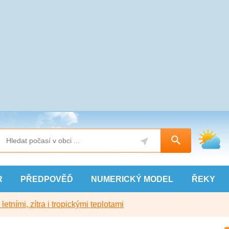
R
PŘEDPOVĚĎ
NUMERICKÝ
MODEL
ŘEKY
etními, zítra i tropickými teplotami