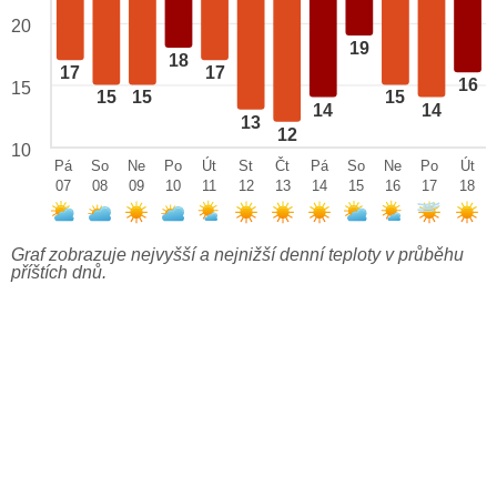
20
19
18
17
17
16
15
15
15
15
14
14
13
12
10
Pá
So
Ne
Po
Út
St
Čt
Pá
So
Ne
Po
Út
07
08
09
10
11
12
13
14
15
16
17
18
Graf zobrazuje nejvyšší a nejnižší denní teploty v průběhu
příštích dnů.