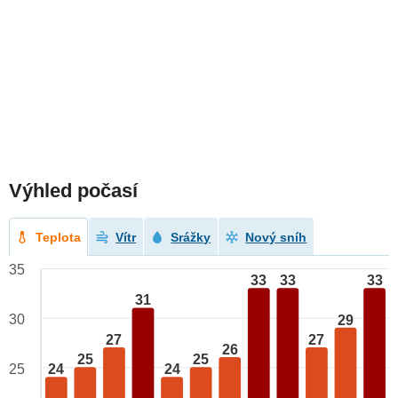
Výhled počasí
Teplota
Vítr
Srážky
Nový sníh
35
33
33
33
31
30
29
27
27
26
25
25
25
24
24