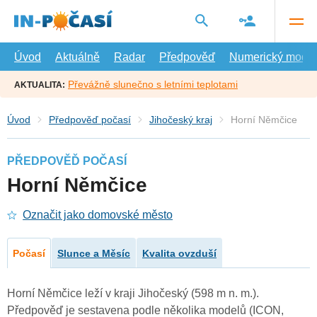
Přejít
na
hlavní
obsah
Úvod
Aktuálně
Radar
Předpověď
Numerický model
Převážně slunečno s letními teplotami
AKTUALITA:
Úvod
Předpověď počasí
Jihočeský kraj
Horní Němčice
PŘEDPOVĚĎ POČASÍ
Horní Němčice
Označit jako domovské město
Počasí
Slunce a Měsíc
Kvalita ovzduší
Horní Němčice leží v kraji Jihočeský (598 m n. m.).
Předpověď je sestavena podle několika modelů (ICON,