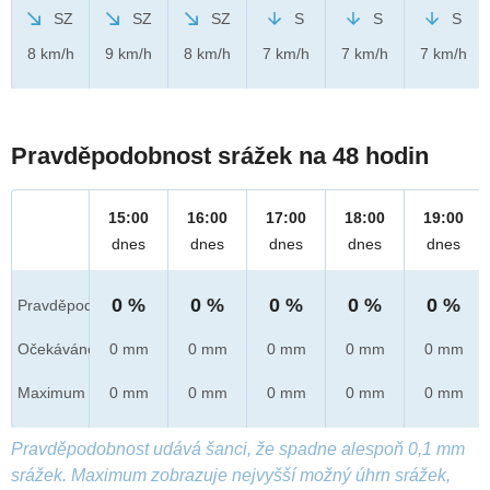
SZ
SZ
SZ
S
S
S
8 km/h
9 km/h
8 km/h
7 km/h
7 km/h
7 km/h
Pravděpodobnost srážek na 48 hodin
15:00
16:00
17:00
18:00
19:00
dnes
dnes
dnes
dnes
dnes
0 %
0 %
0 %
0 %
0 %
Pravděpod.
Očekáváno
0 mm
0 mm
0 mm
0 mm
0 mm
Maximum
0 mm
0 mm
0 mm
0 mm
0 mm
Pravděpodobnost udává šanci, že spadne alespoň 0,1 mm
srážek. Maximum zobrazuje nejvyšší možný úhrn srážek,