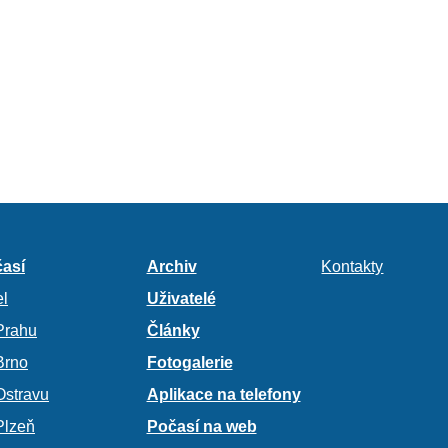
así
Archiv
Kontakty
l
Uživatelé
Prahu
Články
Brno
Fotogalerie
Ostravu
Aplikace na telefony
Plzeň
Počasí na web