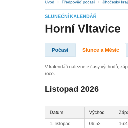
Úvod
Předpověď počasí
Jihočeský kraj
SLUNEČNÍ KALENDÁŘ
Horní Vltavice
Počasí
Slunce a Měsíc
V kalendáři naleznete časy východů, záp
roce.
Listopad 2026
Datum
Východ
Záp
1. listopad
06:52
16: