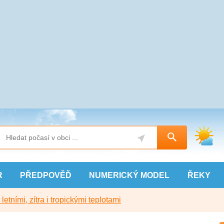
R
PŘEDPOVĚĎ
NUMERICKÝ
MODEL
ŘEKY
etními, zítra i tropickými teplotami