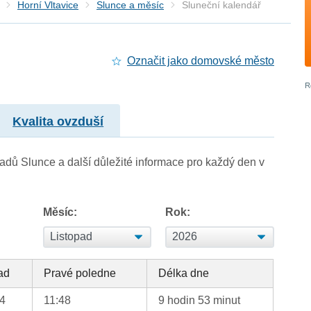
Horní Vltavice
Slunce a měsíc
Sluneční kalendář
Označit jako domovské město
Kvalita ovzduší
adů Slunce a další důležité informace pro každý den v
Měsíc:
Rok:
ad
Pravé poledne
Délka dne
44
11:48
9 hodin 53 minut