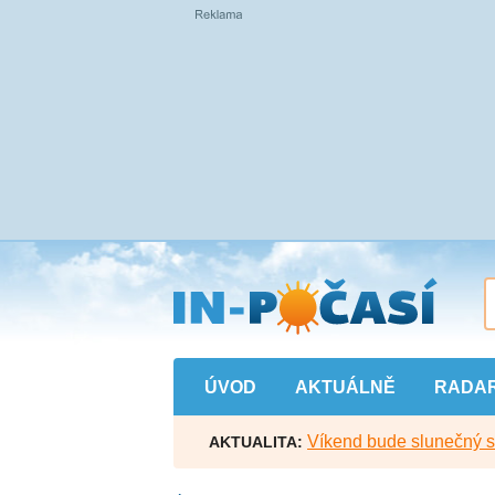
Přejít
na
hlavní
obsah
ÚVOD
AKTUÁLNĚ
RADA
Víkend bude slunečný s l
AKTUALITA: