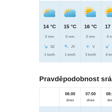
14 °C
15 °C
16 °C
17
0 mm
0 mm
0 mm
0 
SZ
JV
V
1 km/h
1 km/h
3 km/h
6 k
Pravděpodobnost srá
06:00
07:00
08
dnes
dnes
dn