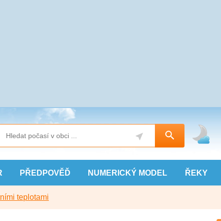
R
PŘEDPOVĚĎ
NUMERICKÝ
MODEL
ŘEKY
ními teplotami