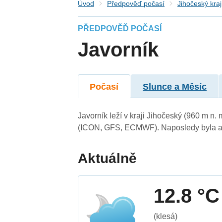
Úvod
Předpověď počasí
Jihočeský kraj
PŘEDPOVĚĎ POČASÍ
Javorník
Počasí
Slunce a Měsíc
Javorník leží v kraji Jihočeský (960 m n
(ICON, GFS, ECMWF). Naposledy byla ak
Aktuálně
12.8 °C
(klesá)