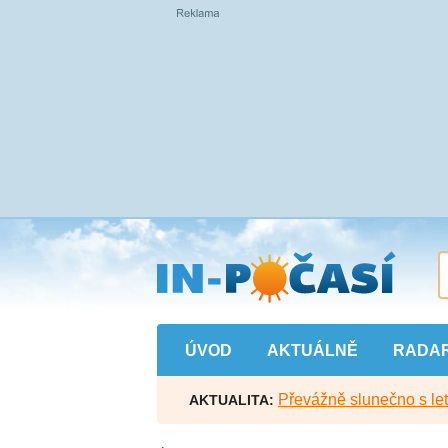
Přejít
na
hlavní
obsah
ÚVOD
AKTUÁLNĚ
RADA
Převážně slunečno s let
AKTUALITA: