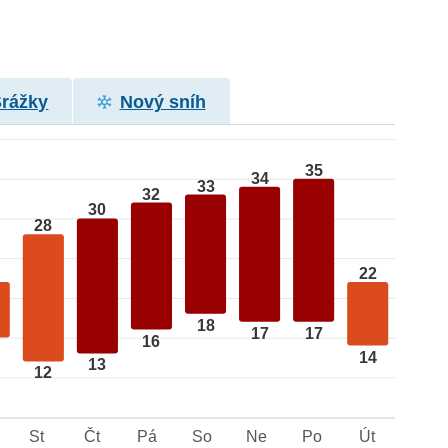
Srážky
Nový sníh
35
34
33
32
30
28
22
18
17
17
16
14
13
12
St
Čt
Pá
So
Ne
Po
Út