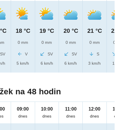
 °C
18 °C
19 °C
20 °C
21 °C
22 °C
mm
0 mm
0 mm
0 mm
0 mm
0 mm
SV
V
SV
SV
S
SZ
m/h
5 km/h
6 km/h
6 km/h
3 km/h
1 km/h
žek na 48 hodin
:00
09:00
10:00
11:00
12:00
13:00
es
dnes
dnes
dnes
dnes
dnes