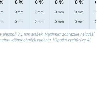
 %
0 %
0 %
0 %
0 %
0 %
mm
0 mm
0 mm
0 mm
0 mm
0 mm
mm
0 mm
0 mm
0 mm
0 mm
0 mm
e alespoň 0,1 mm srážek. Maximum zobrazuje nejvyšší
nejpravděpodobnější variantu. Výpočet vychází ze 40