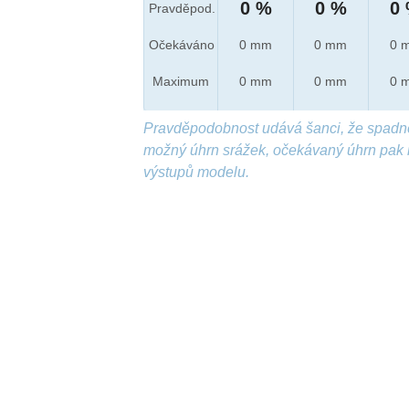
0 %
0 %
0
Pravděpod.
Očekáváno
0 mm
0 mm
0 
Maximum
0 mm
0 mm
0 
Pravděpodobnost udává šanci, že spadn
možný úhrn srážek, očekávaný úhrn pak 
výstupů modelu.