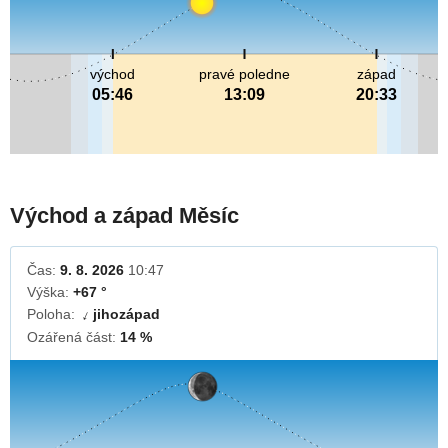
východ
pravé poledne
západ
05:46
13:09
20:33
Východ a západ Měsíc
Čas:
9. 8. 2026
10:47
Výška:
+67 °
Poloha:
jihozápad
↓
Ozářená část:
14 %