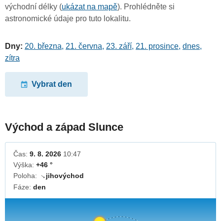
východní délky (
ukázat na mapě
). Prohlédněte si
astronomické údaje pro tuto lokalitu.
Dny:
20. března
,
21. června
,
23. září
,
21. prosince
,
dnes
,
zítra
Vybrat den
Východ a západ Slunce
Čas:
9. 8. 2026
10:47
Výška:
+46 °
Poloha:
jihovýchod
↓
Fáze:
den