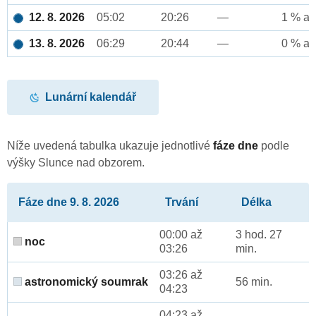
12. 8. 2026
05:02
20:26
—
1 % až
13. 8. 2026
06:29
20:44
—
0 % až
Lunární kalendář
Níže uvedená tabulka ukazuje jednotlivé
fáze dne
podle
výšky Slunce nad obzorem.
Fáze dne 9. 8. 2026
Trvání
Délka
00:00 až
3 hod. 27
noc
03:26
min.
03:26 až
astronomický soumrak
56 min.
04:23
04:23 až