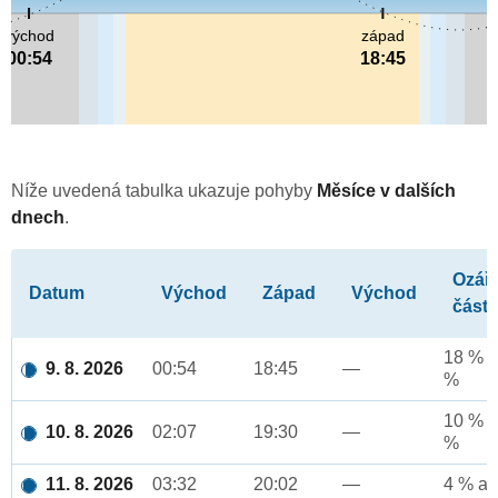
východ
západ
00:54
18:45
Níže uvedená tabulka ukazuje pohyby
Měsíce v dalších
dnech
.
Ozář
Datum
Východ
Západ
Východ
část
18 % a
9. 8. 2026
00:54
18:45
—
%
10 % a
10. 8. 2026
02:07
19:30
—
%
11. 8. 2026
03:32
20:02
—
4 % až