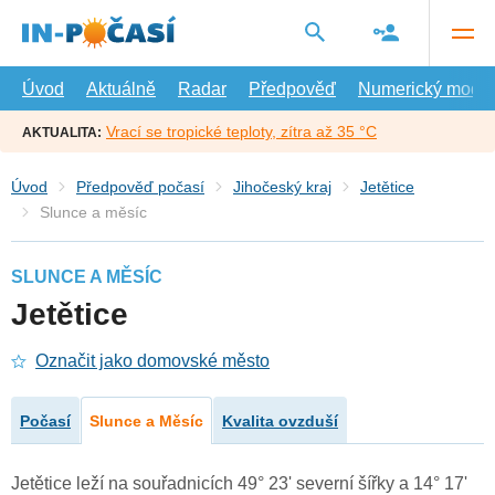
Přejít
na
hlavní
obsah
Úvod
Aktuálně
Radar
Předpověď
Numerický model
Vrací se tropické teploty, zítra až 35 °C
AKTUALITA:
Úvod
Předpověď počasí
Jihočeský kraj
Jetětice
Slunce a měsíc
SLUNCE A MĚSÍC
Jetětice
Označit jako domovské město
Počasí
Slunce a Měsíc
Kvalita ovzduší
Jetětice leží na souřadnicích 49° 23' severní šířky a 14° 17'