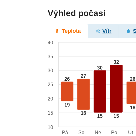
Výhled počasí
Teplota
Vítr
40
35
32
30
30
27
26
26
25
20
19
18
15
16
15
15
10
Pá
So
Ne
Po
Út