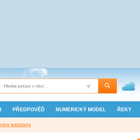
R
PŘEDPOVĚĎ
NUMERICKÝ
MODEL
ŘEKY
ními teplotami