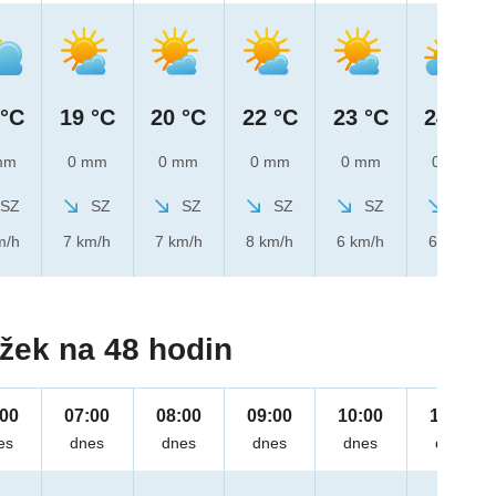
 °C
19 °C
20 °C
22 °C
23 °C
24 °C
mm
0 mm
0 mm
0 mm
0 mm
0 mm
SZ
SZ
SZ
SZ
SZ
SZ
m/h
7 km/h
7 km/h
8 km/h
6 km/h
6 km/h
žek na 48 hodin
:00
07:00
08:00
09:00
10:00
11:00
es
dnes
dnes
dnes
dnes
dnes