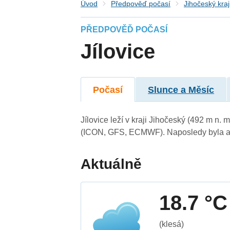
Úvod
Předpověď počasí
Jihočeský kraj
PŘEDPOVĚĎ POČASÍ
Jílovice
Počasí
Slunce a Měsíc
Jílovice leží v kraji Jihočeský (492 m n
(ICON, GFS, ECMWF). Naposledy byla ak
Aktuálně
18.7 °C
(klesá)