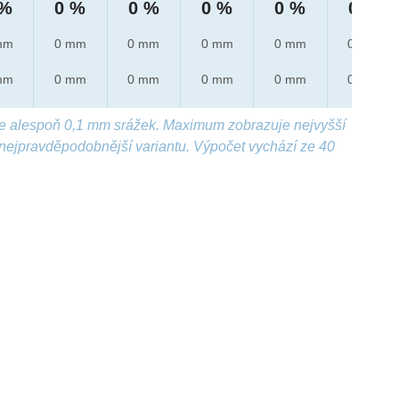
 %
0 %
0 %
0 %
0 %
0 %
mm
0 mm
0 mm
0 mm
0 mm
0 mm
mm
0 mm
0 mm
0 mm
0 mm
0 mm
e alespoň 0,1 mm srážek. Maximum zobrazuje nejvyšší
nejpravděpodobnější variantu. Výpočet vychází ze 40