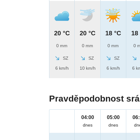
20 °C
20 °C
18 °C
18
0 mm
0 mm
0 mm
0 
SZ
SZ
SZ
6 km/h
10 km/h
6 km/h
6 k
Pravděpodobnost srá
04:00
05:00
06
dnes
dnes
dn