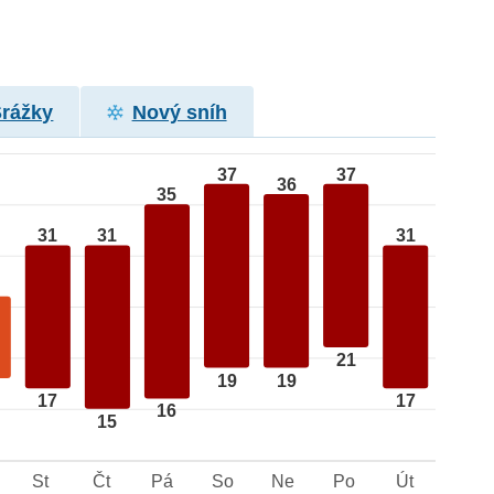
Srážky
Nový sníh
37
37
36
35
31
31
31
21
19
19
17
17
16
15
St
Čt
Pá
So
Ne
Po
Út