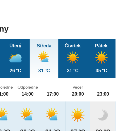
dny
Úterý
Středa
Čtvrtek
Pátek
26 °C
31 °C
31 °C
35 °C
oledne
Odpoledne
Večer
1:00
14:00
17:00
20:00
23:00