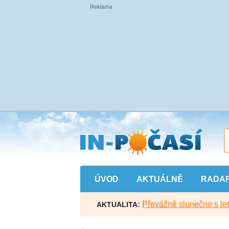
Přejít
na
hlavní
obsah
ÚVOD
AKTUÁLNĚ
RADA
Převážně slunečno s let
AKTUALITA: