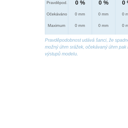
0 %
0 %
0
Pravděpod.
Očekáváno
0 mm
0 mm
0 
Maximum
0 mm
0 mm
0 
Pravděpodobnost udává šanci, že spadn
možný úhrn srážek, očekávaný úhrn pak 
výstupů modelu.