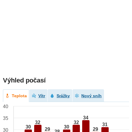
Výhled počasí
Teplota
Vítr
Srážky
Nový sníh
40
34
35
32
32
31
30
30
29
29
30
28