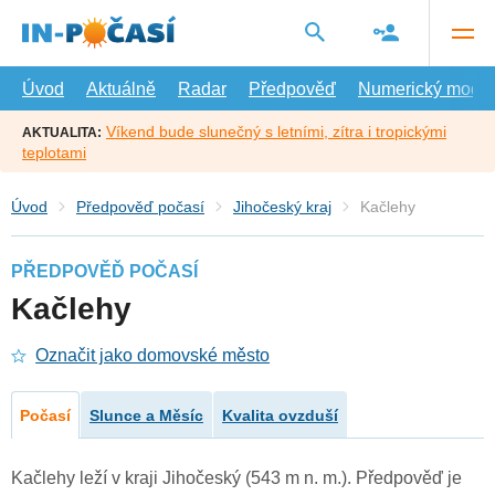
Přejít
na
hlavní
obsah
Úvod
Aktuálně
Radar
Předpověď
Numerický model
Víkend bude slunečný s letními, zítra i tropickými
AKTUALITA:
teplotami
Úvod
Předpověď počasí
Jihočeský kraj
Kačlehy
PŘEDPOVĚĎ POČASÍ
Kačlehy
Označit jako domovské město
Počasí
Slunce a Měsíc
Kvalita ovzduší
Kačlehy leží v kraji Jihočeský (543 m n. m.). Předpověď je