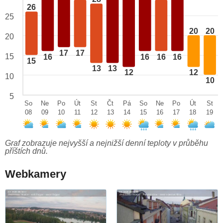
26
25
20
20
20
17
17
15
16
16
16
16
15
13
13
12
12
10
10
5
So
Ne
Po
Út
St
Čt
Pá
So
Ne
Po
Út
St
08
09
10
11
12
13
14
15
16
17
18
19
Graf zobrazuje nejvyšší a nejnižší denní teploty v průběhu
příštích dnů.
Webkamery