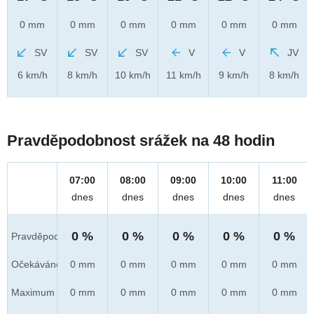
0 mm
0 mm
0 mm
0 mm
0 mm
0 mm
SV
SV
SV
V
V
JV
6 km/h
8 km/h
10 km/h
11 km/h
9 km/h
8 km/h
Pravděpodobnost srážek na 48 hodin
07:00
08:00
09:00
10:00
11:00
dnes
dnes
dnes
dnes
dnes
0 %
0 %
0 %
0 %
0 %
Pravděpod.
Očekáváno
0 mm
0 mm
0 mm
0 mm
0 mm
Maximum
0 mm
0 mm
0 mm
0 mm
0 mm